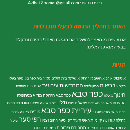
ליצירת קשר: Avihai.Zoomat@gmail.com
האתר בתהליך הנגשה לבעלי מוגבלויות
אנו עושים כל מאמץ להשלים את הנגשת האתר! במידה ונתקלת
בבעיה אנא פנה אלינו!
תגיות
אוטובוס
אור ירוק
בית חולים מאיר
בני נוער
אולם אירועים
אושילנד
בית ספר
בעלי
התחדשות עירונית
בריאות
התנדבות
מקצוע
הריון ולידה
חופשה
כפר סבא
חינוך
כפר סבא הירוקה
מד"א
מטרופולין
כלכלה
נדל"ן
מסעדות
נשים
סטודנטים
משטרה
משטרת ישראל
נגישות
ניצולי שואה
ספורט
עיריית כפר סבא
פורים
סרטן השד
צביקה צרפתי
עזרה ראשונה
רפי סער
קורונה
קיימות
ראש העיר רפי סער
קהילה
רחוב ויצמן
שיטור
תחבורה ציבורית
תרבות
תאונות דרכים
עירוני
תזונה
תחרות