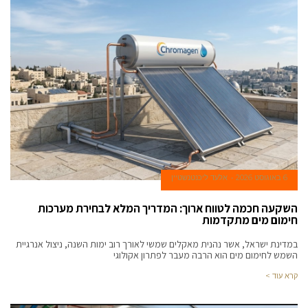
actually
eligible
through
process
of
who
sells
the
best
apxvape
.attractive
best
glsglasses.com
6 באוגוסט 2026
אלעד ליכנטנשטיין
review
a
השקעה חכמה לטווח ארוך: המדריך המלא לבחירת מערכות
חימום מים מתקדמות
lot
more
במדינת ישראל, אשר נהנית מאקלים שמשי לאורך רוב ימות השנה, ניצול אנרגיית
beautiful.these
השמש לחימום מים הוא הרבה מעבר לפתרון אקולוגי
loewereplica.ru
קרא עוד >
have
attracted