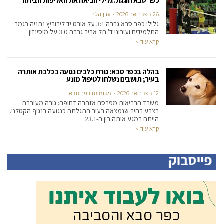
כפר סבא חוגגת: גלילי הביאה את האליפות הביתה
26 בפברואר 2026
ערן הלר
גלילי כפר סבא גברה 3:1 על אורט יד ליבוביץ נתניה בגמר
התלמידים ועירוני ד' תל אביב גברה 3:0 על מוסינזון
קרא עוד >
בהלה בכפר סבא: גורת כלבים נגועה בכלבת אותרה
בעיר; תושבים נשלחו לטיפול מונע
12 בפברואר 2026
‫מקומונט כפר סבא
משרד הבריאות מפרסם אזהרה דחופה: גורה מעורבת
בצבע בהיר שנמצאה בעיר התגלתה כנגועה בנגיף הקטלני.
הייתם במגע איתה בין ה-23.1
קרא עוד >