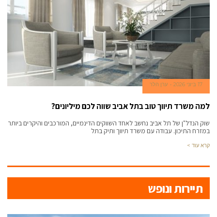
17 ביוני 2026
ערן הלר
למה משרד תיווך טוב בתל אביב שווה לכם מיליונים?
שוק הנדל"ן של תל אביב נחשב לאחד השווקים הדינמיים, המורכבים והיקרים ביותר
במזרח התיכון. עבודה עם משרד תיווך ותיק בתל
קרא עוד >
a
new
תיירות ונופש
geneva
stamp
was