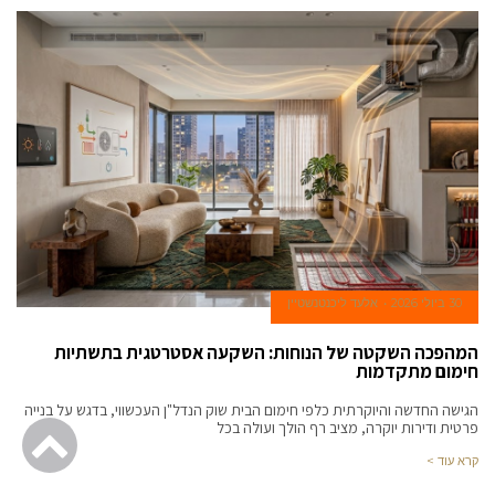
regards
to
uncommon,
displaying
the
entire
flow
inside
the
three-
dimensional
layout.this
30 ביולי 2026
אלעד ליכנטנשטיין
website
is
המהפכה השקטה של הנוחות: השקעה אסטרטגית בתשתיות
swiss
חימום מתקדמות
prada
wholesaler
הגישה החדשה והיוקרתית כלפי חימום הבית שוק הנדל"ן העכשווי, בדגש על בנייה
גל
פרטית ודירות יוקרה, מציב רף הולך ועולה בכל
supplier.
fake
rolex
קרא עוד >
לר
are