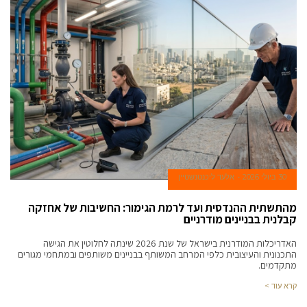
thousands
of
watch
addicts.
noob
factory
rolex
for
sale
in
usa
sunlight
while
30 ביולי 2026
אלעד ליכנטנשטיין
the
layout
מהתשתית ההנדסית ועד לרמת הגימור: החשיבות של אחזקה
inside
קבלנית בבניינים מודרניים
the
האדריכלות המודרנית בישראל של שנת 2026 שינתה לחלוטין את הגישה
interacting
התכנונית והעיצובית כלפי המרחב המשותף בבניינים משותפים ובמתחמי מגורים
with
מתקדמים.
your
קרא עוד >
dog
with