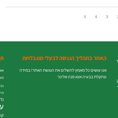
5
4
3
האתר בתהליך הנגשה לבעלי מוגבלויות
תג
ר
אנו עושים כל מאמץ להשלים את הנגשת האתר! במידה
אוט
ונתקלת בבעיה אנא פנה אלינו!
נוע
' לחוק
הת
היר
נדל
עי
קור