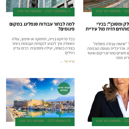
‫מקומונט כפר סבא
4 בספטמבר 2025
‫מקומונט כפר סבא
 ומסוכן": בכירי
למה לבחור עבודות סנפלינג במקום
ותחים חזית מול עיריית
פיגומים?
בכל פרויקט בנייה, תחזוקה או שיפוץ, עולה
השאלה איך להגיע לנקודות הגבוהות ביותר
"שיטות עבודה פסולות"
בצורה בטוחה, יעילה וחסכונית. רבים עדיין
: אדריכלית מנוסה הוכפפה
רגילים
חיוניים נותרים ריקים ואיגוד
יע מפני
קרא עוד ←
עצות מהמ
ומחים
‫מקומונט כפר סבא
19 באוגוסט 2025
‫מקומונט כפר סבא