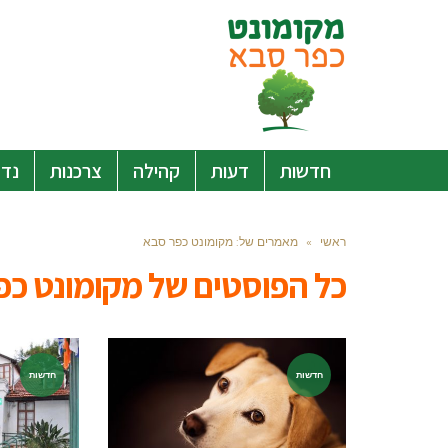
חדשות
דעות
קהילה
צרכנות
נדל
ראשי
»
מאמרים של: ‫מקומונט כפר סבא
כל הפוסטים של
‫מקומונט כ
חדשות
חדשות