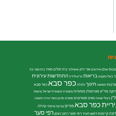
יות
ובוס
אור ירוק
בית חולים מאיר
בני
אולם אירועים
אושילנד
בית ספר
התחדשות עירונית
בריאות
ר
בעלי מקצוע
הריון ולידה
כפר סבא
חינוך
כפר סבא
נדבות
חופשה
כלכלה
וקה
מד"א
מטרופולין
מסעדות
משטרה
משטרת ישראל
נגישות
"ן
נשים
סטודנטים
ניצולי שואה
ספורט
סרטן השד
עזרה ראשונה
ריית כפר סבא
פורים
קהילה
צביקה צרפתי
רפי סער
ונה
קיימות
ראש העיר רפי סער
רחוב ויצמן