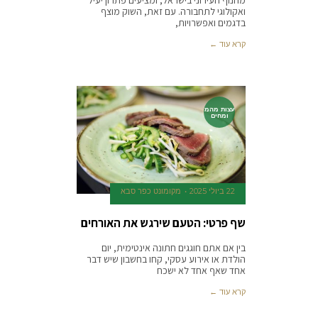
מהנוף העירוני בישראל, ומציעים פתרון יעיל
ואקולוגי לתחבורה. עם זאת, השוק מוצף
בדגמים ואפשרויות,
קרא עוד ←
עצות מהמ
ומחים
22 ביולי 2025
‫מקומונט כפר סבא
שף פרטי: הטעם שירגש את האורחים
בין אם אתם חוגגים חתונה אינטימית, יום
הולדת או אירוע עסקי, קחו בחשבון שיש דבר
אחד שאף אחד לא ישכח
קרא עוד ←