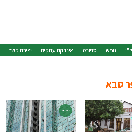
"ן
נופש
ספורט
אינדקס עסקים
יצירת קשר
פר סבא
צרכנות