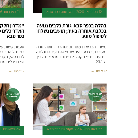
12 בפברואר 2026
‫מקומונט כפר סבא
11 בפברואר 2026
בהלה בכפר סבא: גורת כלבים נגועה
"מדרון חלקלק
בכלבת אותרה בעיר; תושבים נשלחו
האדריכלים פ
לטיפול מונע
כפר סבא
משרד הבריאות מפרסם אזהרה דחופה: גורה
טענות קשות על 
מעורבת בצבע בהיר שנמצאה בעיר התגלתה
במינהל ההנדסה
כנגועה בנגיף הקטלני. הייתם במגע איתה בין
להנדסאי, תקנים 
ה-23.1
האדריכלים מתר
קרא עוד ←
קרא עוד ←
עצות מהמ
עצות מהמ
ומחים
ומחים
27 באוגוסט 2025
‫מקומונט כפר סבא
26 באוגוסט 2025