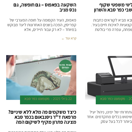
יווי משפטי שקוף
השקעה בפאפוס – גם חופשה, גם
בי כפר סבא והשרון
נכס מניב
בא מביא לקוראים כתבות
פאפוס, העיר הקסומה על חופה המערבי של
צועיות לאיכות חיים בעיר.
קפריסין, הפכה בשנים האחרונות ליעד מבוקש
שפחה, עפרה פרי בולטת
במיוחד – לא רק עבור תיירים, אלא
קרא עוד ←
עצות מהמ
ומחים
‫מקומונט כפר סבא
22 ביולי 2025
‫מקומונט כפר סבא
כיצד משקמים פה מלא ללא שיניים?
רותי של ימינו, ניהול יעיל
מרפאת ד"ר ניסנבאום בכפר סבא
שימוש בכלים מתקדמים. אחד
 ביותר לכל בעל עסק
מציגה פתרון מקיף לשיקום הפה