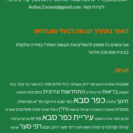
ליצירת קשר: Avihai.Zoomat@gmail.com
האתר בתהליך הנגשה לבעלי מוגבלויות
אנו עושים כל מאמץ להשלים את הנגשת האתר! במידה ונתקלת
בבעיה אנא פנה אלינו!
תגיות
אוטובוס
אור ירוק
בית חולים מאיר
בני נוער
אולם אירועים
אושילנד
בית ספר
בעלי
התחדשות עירונית
בריאות
התנדבות
מקצוע
הריון ולידה
חופשה
כפר סבא
חינוך
כפר סבא הירוקה
מד"א
מטרופולין
כלכלה
נדל"ן
מסעדות
נשים
סטודנטים
משטרה
משטרת ישראל
נגישות
ניצולי שואה
ספורט
עיריית כפר סבא
פורים
סרטן השד
צביקה צרפתי
עזרה ראשונה
רפי סער
קורונה
קיימות
ראש העיר רפי סער
קהילה
רחוב ויצמן
שיטור