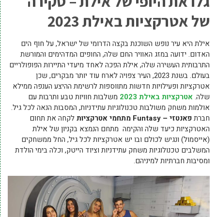
גלו את היופי של אילת – סקירה
של אטרקציות באילת 2023
אילת היא עיר נופש השוכנת בקצה הדרומי של ישראל, על חוף הים
האדום. ידועה במזג האוויר החם שלה, החופים המדהימים והמורשת
התרבותית העשירה שלה, אילת הפכה לאחד מיעדי התיירות הפופולריים
בעולם. בשנת 2023, העיר צפויה לארח עוד יותר מבקרים, שכן
אטרקציות ופעילויות חדשות מתווספות לרשימת ההיצע הענפה ממילא
שלה.
אטרקציות באילת 2023
משלבות חוויות טבע ותרבות עם
אולמות משחק משולבות טכנולוגיות עתידניות, המסבות הנאה לכל גיל.
חברת
פאנטזי –
Funtasy
מתחמי אטרקציות
לקחה את תחום
האטרקציות כיעד שלה והקימה מתחם הנמצא בקניון של אילת
(אייסמול) ונגיש לכולם ובו יש אטרקציות לכל גיל, החל ממשחקים
המשלבים טכנולוגיות משחק עתידניות וציוד הייטק, וכלה בימי הולדת
ומסיבות חברתיות למיניהם.