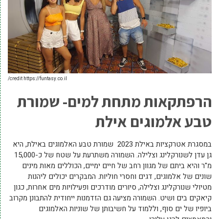
credit https://funtasy.co.il/
הרפתקאות מתחת למים- שמורת
טבע אלמוגים אילת
במסגרת אטרקציות באילת 2023 שמורת טבע האלמוגים באילת, היא
גן עדן לשנורקלינג וצלילה. השמורה משתרעת על שטח של כ-15,000
מ"ר והיא ביתם של מגוון רחב של חיים ימיים, הכוללים מאות מינים
שונים של אלמוגים, דגים וחסרי חוליות. המבקרים יכולים ליהנות
מטיולי שנורקלינג וצלילה, סיורים מודרכים ופעילויות מים אחרות, כגון
קיאקים בים ושיט. השמורה מציעה גם הזדמנות ייחודית להתבונן מקרוב
ביופיו של ים סוף, וללמוד על חשיבותן של שוניות האלמוגים