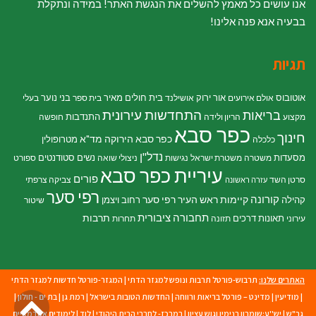
אנו עושים כל מאמץ להשלים את הנגשת האתר! במידה ונתקלת
בבעיה אנא פנה אלינו!
תגיות
אוטובוס
אור ירוק
בית חולים מאיר
בני נוער
אולם אירועים
אושילנד
בית ספר
בעלי
התחדשות עירונית
בריאות
התנדבות
מקצוע
הריון ולידה
חופשה
כפר סבא
חינוך
כפר סבא הירוקה
מד"א
מטרופולין
כלכלה
נדל"ן
מסעדות
נשים
סטודנטים
משטרה
משטרת ישראל
נגישות
ניצולי שואה
ספורט
עיריית כפר סבא
פורים
סרטן השד
צביקה צרפתי
עזרה ראשונה
רפי סער
קורונה
קיימות
ראש העיר רפי סער
קהילה
רחוב ויצמן
שיטור
תחבורה ציבורית
תרבות
תאונות דרכים
עירוני
תזונה
תחרות
האתרים שלנו:
תרבוש-פורטל תרבות ונופש למגזר הדתי
|
המגזר-פורטל חדשות למגזר הדתי
גל
|
מודיעין
|
מדינט – פורטל בריאות ורווחה
|
החדשות הטובות בישראל
|
רמת גן
|
בת ים - חולון
|
גב"ש
|
יש''ע:שומרון בנימין וגוש עציון
|
במרכז- לחברי הבית היהודי
|
לוד
|
לימודים אקדמאיים