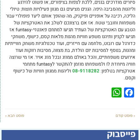
סיורים מודרכים בגנים, ללכת לצפות בציפורים, או פשוט להירגע
וליהנות מהסביבה היפה. הגנים מציעים גם מגוון פעילויות חוצות: טיולי
הליכה, רכיבה על אופניים ופיקניק, מה שהופך אותם ליעד פופולרי עבור
משפחות וחובבי שטח. אז אם ברצונכם לשלב את האטרקציות של
הטבע עם האטרקציות של העתיד תגיעו למתחם פאנטזי-funtasy אז
תגיעו לקניון ותיהנו משפע חוויות מהנות מלאות קסם, כישוף, משחקי
כדורגל עם רובוט, מלחמה עם חייזרים, ועוד טכנולוגיות משחק חווייתיות
ומהנות, בנוסף למסיבות יום הולדת, בת מצווה, מסיבות רווקות ועוד
אירועים משפחתיים, והכל באולם ממוזג ובכל מזג אויר. אז מי שרוצה
חוויה מיוחדת לו ולמשפחתו מוזמן להתקשר לfuntasy מתחמי
אטרקציות בטלפון:
08-9118282
וליהנות ממגוון חוויות של כישוף
וקסם.
WhatsApp
Facebook
« פוסט קודם
פוסט הבא »