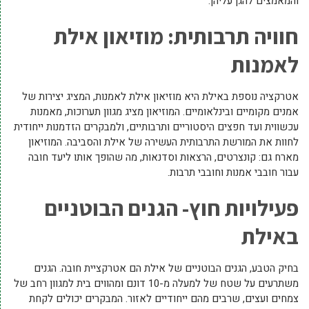
והמאמצים להגן עליהן.
חוויה תרבותית: מוזיאון אילת
לאמנות
אטרקציה נוספת באילת היא מוזיאון אילת לאמנות, המציג יצירות של
אמנים מקומיים ובינלאומיים. המוזיאון מציג מגוון תערוכות, מאמנות
עכשווית ועד חפצים היסטוריים ותרבותיים, ולמבקרים הזדמנות ייחודית
לחוות את המורשת התרבותית העשירה של אילת והסביבה. המוזיאון
מארח גם: קונצרטים, הרצאות וסדנאות, מה שהופך אותו ליעד חובה
עבור חובבי אמנות וחובבי תרבות.
פעילויות חוץ- הגנים הבוטניים
באילת
בחיק הטבע, הגנים הבוטניים של אילת הם אטרקציית חובה. הגנים
משתרעים על שטח של למעלה מ-10 דונם ומהווים בית למגוון רחב של
צמחים ועצים, שרבים מהם ייחודיים לאזור. המבקרים יכולים לקחת