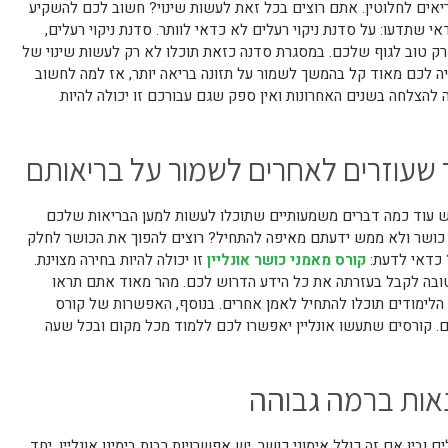
ריאים לחלוטין. אתם רוצים בכל זאת לעשות שינוי? חשוב לכם להשקיע
י שתדעו: על סדנת ניקוי רעלים לא כדאי לוותר. סדנת ניקוי רעלים,
רק טוב לגוף שלכם. במסגרת סדנה כזאת תוכלו לא רק לעשות שינוי של
יה לכם מאוד קל בהמשך לשמור על תזונה בריאה יותר, אז למה לחשוב
 להצלחה בשנים האחרונות ואין ספק שגם עבורכם זו יכולה להיות
ר שעוזרים לאחרים לשמור על בריאותם
 יש עוד כמה דברים משמעותיים שתוכלו לעשות למען הבריאות שלכם
י כושר ולא ממש ידעתם מאיפה להתחיל? רוצים להפוך את הכושר לחלק
 כדאי לדעת:
קורס מאמני כושר אונליין
זו יכולה להיות בחירה מצוינת.
 טובה לקבל בעזרתה את כל הידע הדרוש לכם. מהר מאוד אתם תראו
 הלימודים תוכלו להתחיל לאמן אחרים. בנוסף, האפשרות של קורס
ולם. קורסים שתעשו אונליין יאפשרו לכם ללמוד מכל מקום ובכל שעה
נאות ברמה גבוהה
ם ובין אם זה כולל אימוני כושר, יש אפשרויות רבות בימינו אונליין. יחד