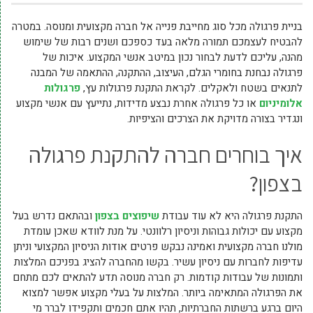
בניית פרגולה מכל סוג מחייבת פנייה אל חברה מקצועית ומנוסה. במטרה
להבטיח לעצמכם תמורה מלאה בעד כספכם ושנים רבות של שימוש
מהנה, עליכם לדעת לבחור נכון במיטב אנשי המקצוע. איכות של
פרגולה נבחנת בחומרי הגלם, העיצוב, ההתקנה, ההתאמה של המבנה
לתנאים בשטח ולאקלים. לקראת התקנת פרגולות עץ,
פרגולות
אלומיניום
או כל פרגולה אחרת נבצע מדידות, נתייעץ עם אנשי מקצוע
ונגדיר בצורה מדויקת את הצרכים והציפיות.
איך בוחרים חברה להתקנת פרגולה
בצפון?
התקנת פרגולה היא לא עוד עבודת
שיפוצים בצפון
ובהתאם נדרש בעל
מקצוע עם יכולות גבוהות וניסיון רלוונטי. על מנת לוודא שאכן עומדת
מולנו חברה מקצועית ואמינה נבקש פרטים אודות הניסיון המקצועי וניתן
עדיפות לחברות עם ניסיון עשיר. בקשו מהחברה להציג בפניכם המלצות
ותמונות של עבודות קודמות. רק חברה מנוסה תדע להתאים לכם מתחם
את הפרגולה המתאימה ביותר. המלצות על בעלי מקצוע אפשר למצוא
היום ברגע ברשתות החברתיות, תהיו אתם חכמים ותקפידו לברר מי