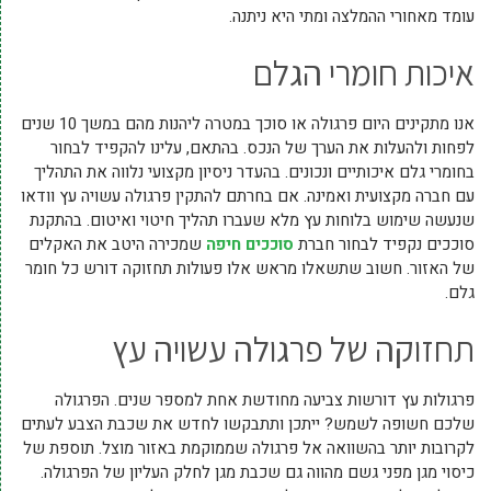
עומד מאחורי ההמלצה ומתי היא ניתנה.
איכות חומרי הגלם
אנו מתקינים היום פרגולה או סוכך במטרה ליהנות מהם במשך 10 שנים
לפחות ולהעלות את הערך של הנכס. בהתאם, עלינו להקפיד לבחור
בחומרי גלם איכותיים ונכונים. בהעדר ניסיון מקצועי נלווה את התהליך
עם חברה מקצועית ואמינה. אם בחרתם להתקין פרגולה עשויה עץ וודאו
שנעשה שימוש בלוחות עץ מלא שעברו תהליך חיטוי ואיטום. בהתקנת
סוככים נקפיד לבחור חברת
סוככים חיפה
שמכירה היטב את האקלים
של האזור. חשוב שתשאלו מראש אלו פעולות תחזוקה דורש כל חומר
גלם.
תחזוקה של פרגולה עשויה עץ
פרגולות עץ דורשות צביעה מחודשת אחת למספר שנים. הפרגולה
שלכם חשופה לשמש? ייתכן ותתבקשו לחדש את שכבת הצבע לעתים
לקרובות יותר בהשוואה אל פרגולה שממוקמת באזור מוצל. תוספת של
כיסוי מגן מפני גשם מהווה גם שכבת מגן לחלק העליון של הפרגולה.