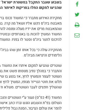
בשבוע שעבר התקבל במשטרת ישראל דיוו
שהגיעו למקום החלו בסריקות לאיתור הח
מחקירת האירוע מתברר כי החשוד נכנס בר
מאבטח ביה"ס ניגש אליו ושאל מה קרה. ב
שהמאבטח מרים את ידיו מעלה ומנסה להתג
החשוד המשיך להכות בו באגרופים ובסטירו
להיכנס לחצר ביה"ס וסטר לו בפניו. החשו
מהחקירה עולה כי בכל אותו זמן שהו בביה
הלימודים והיציאה מביה"ס.
שוטרים שהגיעו למקום איתרו את החשוד ב
והתברר כי במהלך נתיב מנוסתו פשט את בג
השוטר לעצור והמשיץ לרוץ, אז בוצע בו ש
תלש את חוטי הטייזר מגופו, המשיך לרוץ ו
שהשליך חפצים לעבר השוטרים. משלא חדל,
החשוד (41 כפ"ס) נעצר ע"י השוט
השלום בפ"ת והשבוע הוגש נגדו כתב אישו
להפר את שלום הציבור, הסגת גבול פלילית 