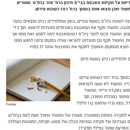
ח על תקיפת מאבטח בבי"ס תיכון ברח' אזר בכפ"ס. שוטרים
שוד ואכן מצאו אותו בסמוך ברח' רמז כשהוא עירום.
יצה לשטח ביה"ס בשעת צהרים, בזמן שתלמידים רבים נמצאים בחצר.
תגובה, החשוד תקף את המאבטח באגרופים וסטירות לראשו, תוך כדי
ונן. החשוד נכנס לחצר ביה"ס כשהמאבטח ניסה למנוע זאת ממנו אך
ת. החשוד תקף גם סטודנט להוראה שהיה במקום וניסה למנוע ממנו
ד הוצא מהמקום והמשיך לתקוף את המאבטח וסטר לו בפניו.
"ס תלמידים רבים בשעת סיום
סמוך ברח' רמז כשהוא עירום
דיו. החשוד לא שעה להוראות
ימוש באקדח טייזר. החשוד
הסתתר במכולת סמוכה, תוך
 בוצע נגדו שימוש בגז פלפל.
Pixabay
רים והובא לחקירה בתחנת המשטרה. מעצרו של החשוד הוארך מעת לעת בבימ"ש
ם בעבירות של תקיפה הגורמת חבלה של ממש, תקיפה, התנהגות העלולה
והפרעת שוטר במילוי תפקידו.