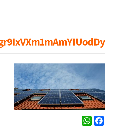
gr9IxVXm1mAmYIUodDy
WhatsApp
Facebook