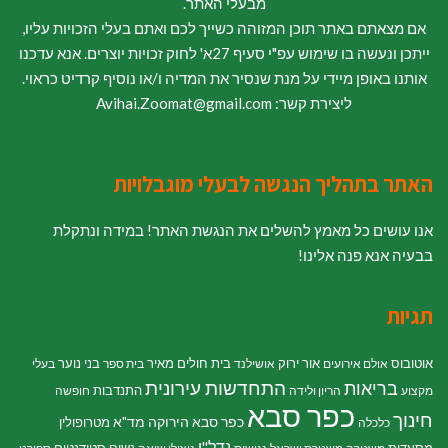
מבעלי האתר.
אם מצאתם באתר תוכן המזוהה כשייך לכם ואתם בעלי הזכויות עליו,
ייתכן ונעשה בו שימוש עפ"י סעיף 27א' לחוק זכויות יוצרים. אנא עדכנו
אותנו באופן מיידי על מנת שנסיר את המדיה ו/או נוסיף קרדיט כראוי.
ליצירת קשר: Avihai.Zoomat@gmail.com
האתר בתהליך הנגשה לבעלי מוגבלויות
אנו עושים כל מאמץ להשלים את הנגשת האתר! במידה ונתקלת
בבעיה אנא פנה אלינו!
תגיות
אוטובוס
אור ירוק
בית חולים מאיר
בני נוער
אולם אירועים
אושילנד
בית ספר
בעלי
התחדשות עירונית
בריאות
התנדבות
מקצוע
הריון ולידה
חופשה
כפר סבא
חינוך
כפר סבא הירוקה
מד"א
מטרופולין
כלכלה
נדל"ן