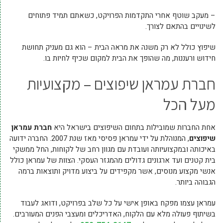
– מעקב שוטף אחרי התקדמות הפרויקט, כשאתם תמיד פתוחים
לשינויים בהתאם לצורך.
שיפוץ כולל לא רק משנה את מראה הבית – הוא גם מעניק תחושת
חידוש ורעננות, מה שהופך את הבית למקום שכיף לחיות בו.
חברת עמראן שיפוצים – מקצועיות
מעל הכל
אחת החברות שמובילות בתחום השיפוצים בישראל היא
חברת עמראן
שיפוצים
, המנוהלת על ידי עמראן פסיסי מאז שנת 2007. החברה ידועה
באיכותה ובמקצועיותה ועובדת עם מגוון רחב של לקוחות, החל ממשקי
בית קטנים ועד ארגונים גדולים מהמגזר העסקי. הצוות של עמראן כולל
אנשי מקצוע מנוסים, אשר מקפידים על ביצוע מדויק ותוצאות ברמה
הגבוהה ביותר.
עמראן עצמו מפקח באופן אישי על כל שלב בפרויקט, ודואג לעבוד
בשיתוף פעולה מלא עם הלקוח, האדריכלים ומעצבי הפנים המעורבים.