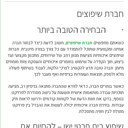
חברת שיפוצים
· הבחירה הטובה ביותר
כשאתם מחפשים
חברת שיפוצים
, חשוב לדעת כיצד לבחור חברה
אמינה ומקצועית שתוכל להתמודד עם כל צורך בצורה מיטבית. חברות
שיפוצים איכותיות מציעות מגוון רחב של שירותים, מתכנון מקצועי ועד
ביצוע, תוך הקפדה על שימוש בחומרים איכותיים והעסקת צוות מומחים
מיומן. חברה טובה תדע להקשיב לצרכי הלקוח, לעבוד בשיתוף פעולה
מלא ולספק תוצאות העומדות בציפיות ואף מעבר לכך.
כאשר בוחרים חברה, כדאי לוודא שהחברה מתגאה בניסיון רב, מציעה
תוכניות עבודה מותאמות אישית ונשענת על גישה מסודרת לפרויקט.
בנוסף, בדקו את חוות הדעת של לקוחות קודמים ודרשו לראות תיק
עבודות. בחירת חברה איכותית יכולה לעשות את ההבדל בין פרויקט
מוצלח לבין חוויה מתסכלת.
שיפוץ בית פרטי ישן – להחיות את