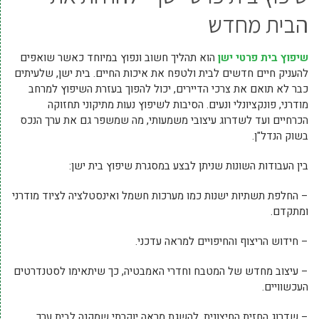
הבית מחדש
שיפוץ בית פרטי ישן
הוא תהליך חשוב ונפוץ במיוחד כאשר שואפים
להעניק חיים חדשים לבית ולטפח את איכות החיים. בית ישן, שלעיתים
כבר לא תואם את צרכי הדיירים, יכול להפוך בעזרת השיפוץ למרחב
מודרני, פונקציונלי ונעים. הסיבות לשיפוץ נעות מתיקוני תחזוקה
הכרחיים ועד לשדרוג עיצובי משמעותי, מה שמשפר גם את ערך הנכס
בשוק הנדל"ן.
בין העבודות השונות שניתן לבצע במסגרת שיפוץ בית ישן:
– החלפת תשתיות ישנות כמו מערכות חשמל ואינסטלציה לציוד מודרני
ומתקדם.
– חידוש הריצוף והחיפויים למראה עדכני.
– עיצוב מחדש של המטבח וחדרי האמבטיה, כך שיתאימו לסטנדרטים
העכשוויים.
– שדרוג החזית החיצונית, להשגת מראה יוקרתי שמקנה לבית ערך