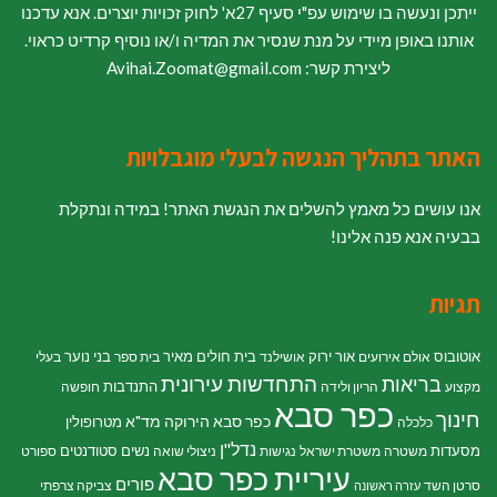
ייתכן ונעשה בו שימוש עפ"י סעיף 27א' לחוק זכויות יוצרים. אנא עדכנו
אותנו באופן מיידי על מנת שנסיר את המדיה ו/או נוסיף קרדיט כראוי.
ליצירת קשר: Avihai.Zoomat@gmail.com
האתר בתהליך הנגשה לבעלי מוגבלויות
אנו עושים כל מאמץ להשלים את הנגשת האתר! במידה ונתקלת
בבעיה אנא פנה אלינו!
תגיות
אוטובוס
אור ירוק
בית חולים מאיר
בני נוער
אולם אירועים
אושילנד
בית ספר
בעלי
התחדשות עירונית
בריאות
התנדבות
מקצוע
הריון ולידה
חופשה
כפר סבא
חינוך
כפר סבא הירוקה
מד"א
מטרופולין
כלכלה
נדל"ן
מסעדות
נשים
סטודנטים
משטרה
משטרת ישראל
נגישות
ניצולי שואה
ספורט
עיריית כפר סבא
פורים
סרטן השד
צביקה צרפתי
עזרה ראשונה