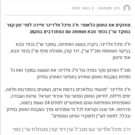
כתב מקומונט
2 במאי 2021
מחזקים את החוסן הלאומי: ח"כ מיכל וולדיגר סיירה לפני זמן קצר
במוקד ער"ן בכפר סבא ושוחחה עם המתנדבים במקום.
ח"כ מיכל וולדיגר, ביקרה בשעה האחרונה, במוקד ער"ן בכפר סבא.
בביקור השתתפו מנכ"ל ער"ן, דוד קורן, ומנהלת סניף ער"ן בכפר סבא,
אתי סיטון.
מנכ"ל הארגון סקר בפניה של ח"כ וולדיגר את הנעשה במוקד ואת גל
הפניות בעקבות האסון שאירע בחמישי האחרון במירון.
ח"כ וולדיגר: "פגשתי במלאכים בדמות אדם, העושים בהתנדבות מלאה,
ימים ולילות, לחיזוק החוסן הנפשי של אזרחי ישראל. שיטת העבודה,
האנונימיות והפתיחות שהם מאפשרים לפונים 24 שעות ביממה,
מדהימה. אני שבה וקוראת לכל מי שמרגיש צורך בעקבות האסון במירון
ובכלל, לפנות לער"ן ולמוקדי הסיוע הנוספים".
ח"כ מיכל וולדיגר עם מנכ"ל ערן דוד קורן ומנהלת ער"ן כפר