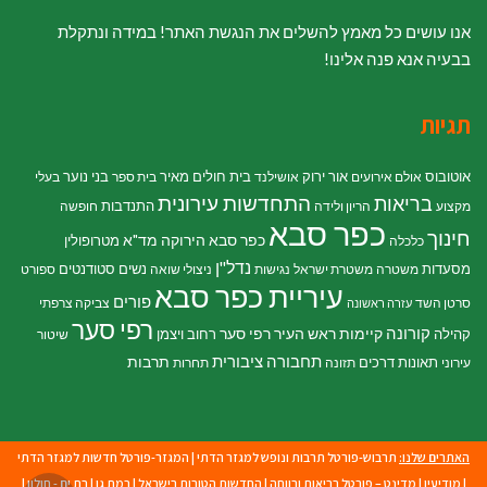
אנו עושים כל מאמץ להשלים את הנגשת האתר! במידה ונתקלת
בבעיה אנא פנה אלינו!
תגיות
אוטובוס
אור ירוק
בית חולים מאיר
בני נוער
אולם אירועים
אושילנד
בית ספר
בעלי
התחדשות עירונית
בריאות
התנדבות
מקצוע
הריון ולידה
חופשה
כפר סבא
חינוך
כפר סבא הירוקה
מד"א
מטרופולין
כלכלה
נדל"ן
מסעדות
נשים
סטודנטים
משטרה
משטרת ישראל
נגישות
ניצולי שואה
ספורט
עיריית כפר סבא
פורים
סרטן השד
צביקה צרפתי
עזרה ראשונה
רפי סער
קורונה
קיימות
ראש העיר רפי סער
קהילה
רחוב ויצמן
שיטור
תחבורה ציבורית
תרבות
תאונות דרכים
עירוני
תזונה
תחרות
האתרים שלנו:
תרבוש-פורטל תרבות ונופש למגזר הדתי
|
המגזר-פורטל חדשות למגזר הדתי
|
מודיעין
|
מדינט – פורטל בריאות ורווחה
|
החדשות הטובות בישראל
|
רמת גן
|
בת ים - חולון
|