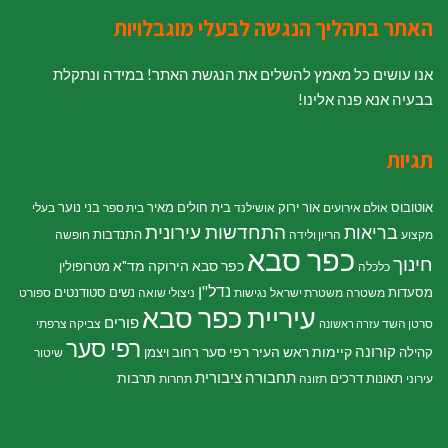
האתר בתהליך הנגשה לבעלי מוגבלויות
אנו עושים כל מאמץ להשלים את הנגשת האתר! במידה ונתקלת
בבעיה אנא פנה אלינו!
תגיות
אוטובוס
אור ירוק
בית חולים מאיר
בני נוער
אולם אירועים
אושילנד
בית ספר
בעלי
התחדשות עירונית
בריאות
התנדבות
מקצוע
הריון ולידה
חופשה
כפר סבא
חינוך
כפר סבא הירוקה
מד"א
מטרופולין
כלכלה
נדל"ן
מסעדות
נשים
סטודנטים
משטרה
משטרת ישראל
נגישות
ניצולי שואה
ספורט
עיריית כפר סבא
פורים
סרטן השד
צביקה צרפתי
עזרה ראשונה
רפי סער
קורונה
קיימות
ראש העיר רפי סער
קהילה
רחוב ויצמן
שיטור
תחבורה ציבורית
תרבות
תאונות דרכים
עירוני
תזונה
תחרות