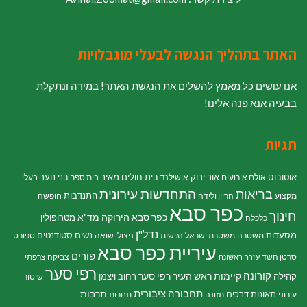
האתר בתהליך הנגשה לבעלי מוגבלויות
אנו עושים כל מאמץ להשלים את הנגשת האתר! במידה ונתקלת
בבעיה אנא פנה אלינו!
תגיות
אוטובוס
אור ירוק
בית חולים מאיר
בני נוער
אולם אירועים
אושילנד
בית ספר
בעלי
התחדשות עירונית
בריאות
התנדבות
מקצוע
הריון ולידה
חופשה
כפר סבא
חינוך
כפר סבא הירוקה
מד"א
מטרופולין
כלכלה
נדל"ן
מסעדות
נשים
סטודנטים
משטרה
משטרת ישראל
נגישות
ניצולי שואה
ספורט
עיריית כפר סבא
פורים
סרטן השד
צביקה צרפתי
עזרה ראשונה
רפי סער
קורונה
קיימות
ראש העיר רפי סער
קהילה
רחוב ויצמן
שיטור
תחבורה ציבורית
תרבות
תאונות דרכים
עירוני
תזונה
תחרות