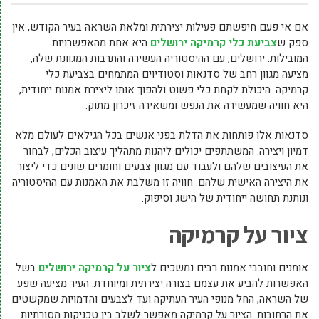
אם אי פעם חיפשתם פעילות יצירתית ומלאת השראה בעיר הקודש, אין
ספק ש
צביעת כלי קרמיקה ירושלים
היא אחת מהאפשרויות
המובילות. ירושלים, עם ההיסטוריה העשירה והתרבות המגוונת שלה,
מציעה מגוון רחב של סדנאות וסטודיוים המתמחים בצביעת כלי
קרמיקה. היכולת לקחת כלי פשוט ולהפוך אותו ליצירת אמנות ייחודית,
היא חוויה שמעשירה את הנפש ומשאירה זיכרון מתוק.
סדנאות אלו פותחות את הדלת בפני אנשים בכל הגילאים לעולם מלא
דמיון ויצירה. המשתתפים יכולים ליהנות מתהליך עיצוב הכלים, לבחור
את העיצובים שלהם ולעבוד עם מגוון צבעים וחומרים שונים כדי ליצור
את היצירה האישית שלהם. חוויה זו משלבת את האמנות עם ההיסטוריה
ונותנת תחושה ייחודית של הישג וסיפוק.
ציור על קרמיקה
אומנים וחובבי אמנות רבים נמשכים ל
ציור על קרמיקה ירושלים
בשל
האפשרות להביע את עצמם בצורה יצירתית ומיוחדת. העיר מציעה שפע
של השראה, החל מנופי העיר העתיקה ועד לצבעים והדמויות שמקשטים
את הרחובות. הציור על קרמיקה מאפשר לשלב בין טכניקות מסורתיות