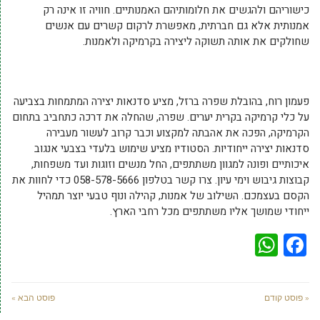
כישוריהם ולהגשים את חלומותיהם האמנותיים. חוויה זו אינה רק
אמנותית אלא גם חברתית, מאפשרת לרקום קשרים עם אנשים
שחולקים את אותה תשוקה ליצירה בקרמיקה ולאמנות.
פעמון רוח, בהובלת שפרה ברזל, מציע סדנאות יצירה המתמחות בצביעה
על כלי קרמיקה בקרית יערים. שפרה, שהחלה את דרכה כתחביב בתחום
הקרמיקה, הפכה את אהבתה למקצוע וכבר קרוב לעשור מעבירה
סדנאות יצירה ייחודיות. הסטודיו מציע שימוש בלעדי בצבעי אנגוב
איכותיים ופונה למגוון משתתפים, החל מנשים וזוגות ועד משפחות,
קבוצות גיבוש וימי עיון. צרו קשר בטלפון 058-578-5666 כדי לחוות את
הקסם בעצמכם. השילוב של אמנות, קהילה ונוף טבעי יוצר תמהיל
ייחודי שמושך אליו משתתפים מכל רחבי הארץ.
WhatsApp
Facebook
« פוסט קודם
פוסט הבא »