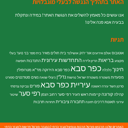
האתר בתהליך הנגשה לבעלי מוגבלויות
אנו עושים כל מאמץ להשלים את הנגשת האתר! במידה ונתקלת
בבעיה אנא פנה אלינו!
תגיות
אוטובוס
אור ירוק
בית חולים מאיר
בני נוער
אולם אירועים
אושילנד
בית ספר
בעלי
התחדשות עירונית
בריאות
התנדבות
מקצוע
הריון ולידה
חופשה
כפר סבא
חינוך
כפר סבא הירוקה
מד"א
מטרופולין
כלכלה
נדל"ן
מסעדות
נשים
סטודנטים
משטרה
משטרת ישראל
נגישות
ניצולי שואה
ספורט
עיריית כפר סבא
פורים
סרטן השד
צביקה צרפתי
עזרה ראשונה
רפי סער
קורונה
קיימות
ראש העיר רפי סער
קהילה
רחוב ויצמן
שיטור
תחבורה ציבורית
תרבות
תאונות דרכים
עירוני
תזונה
תחרות
האתרים שלנו:
תרבוש-פורטל תרבות ונופש למגזר הדתי
|
המגזר-פורטל חדשות למגזר הדתי