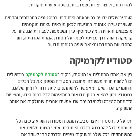
למודרניות, וליצור יצירות שמדברות בשפה אישית ומקורית.
העיר ירושלים ידועה בהשראתה הייחודית, בהיסטוריה התרבותית והדתית
העשירה שלה. אומנים המגיעים לכאן מוצאים עצמם מוקסמים
מהצבעים והאווירה, מה שמוסיף ערך ומשמעות לעבודותיהם. ציור על
קרמיקה מהווה דרך מצוינת לשמר על מסורת אמנות הקרמיקה, תוך
התחדשות מתמדת ומציאת שפה חזותית חדשה.
סטודיו לקרמיקה
בין אם אתם מתחילים או מנוסים, ביקור ב
סטודיו לקרמיקה
בירושלים
יכול להוות חוויה מעשירה ומחנכת. הסטודיו מספק את כל הכלים
והחומרים הנדרשים, ומאפשר למשתתפים לתת דרור לדמיון שלהם.
בסטודיו ניתן למצוא מגוון סדנאות המתאימות לכל רמות הידע, ומציעות
הזדמנות ליצירה וללמידה יחד עם אנשים אחרים שחולקים את אותה
התשוקה.
יתר על כן, הסטודיו יוצר סביבה תומכת ומעוררת השראה, שבה כל
משתתף יכול להתבטא בדרכו הייחודית. אנשי הצוות מלווים את
המשתתפים בכל שלב ומעניקים טיפים והדרכה כדי לשפר את