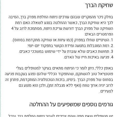
שחיקת הברך
בחלק ניכר מהמקרים שבהם עורכים ניתוח החלפת מפרק ברך, הסיבה
לכך היא שחיקת הברך, כאשר ההחלטה בנוגע לשאלה האם רמת
השחיקה של מפרק הברך דורשת עריכת ניתוח, מסתמכת לרוב על 4
הפרמטרים הבאים:
1. השינויים שחלו במפרק (כמו עיוות או שחיקה מתקדמת בסחוס).
2. רמת המוגבלות בתנועה ומידת הקושי בתפקוד יום-יומי.
3. תחושת כאבים שלא עוברת על ידי שימוש במשככי כאבים.
4. פגיעה באיכות חייו של האדם.
באופן כללי, ניתן לומר כי הניתוח מתאים בעיקר למטופלים בעלי
פוטנציאל טוב להשתקם, שהתפקוד הכללי שלהם נפגע בעקבות פגיעה
בסחוס של מפרק הברך. בימינו, בזכות הטכנולוגיה המתקדמת, פתרון זה
לרוב יהיה ארוך טווח (ואף ללא מגבלת זמן), ולכן הוא מוצע גם
לצעירים.
גורמים נוספים שמשפיעים על ההחלטה
יש מטופלים שאין ספק שהם צריכים לעבור ניתוח החלפת ברך, ובכל