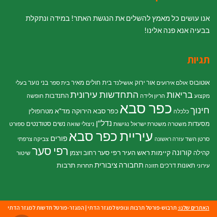
אנו עושים כל מאמץ להשלים את הנגשת האתר! במידה ונתקלת
בבעיה אנא פנה אלינו!
תגיות
אוטובוס
אור ירוק
בית חולים מאיר
בני נוער
אולם אירועים
אושילנד
בית ספר
בעלי
התחדשות עירונית
בריאות
התנדבות
מקצוע
הריון ולידה
חופשה
כפר סבא
חינוך
כפר סבא הירוקה
מד"א
מטרופולין
כלכלה
נדל"ן
מסעדות
נשים
סטודנטים
משטרה
משטרת ישראל
נגישות
ניצולי שואה
ספורט
עיריית כפר סבא
פורים
סרטן השד
צביקה צרפתי
עזרה ראשונה
רפי סער
קורונה
קיימות
ראש העיר רפי סער
קהילה
רחוב ויצמן
שיטור
תחבורה ציבורית
תרבות
תאונות דרכים
עירוני
תזונה
תחרות
האתרים שלנו:
תרבוש-פורטל תרבות ונופש למגזר הדתי
|
המגזר-פורטל חדשות למגזר הדתי