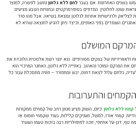
מש בשנים האחרונות. אם בעבר
לחם ללא גלוטן
נחשב לפשרה, למוצר
יאות שונה לחלוטין. המדפים בסופרמרקטים ובחנויות הטבע מציעים
ות לצליאק ולרגישויות אחרות לגלוטן נמצאת בשיאה. אבל מהו סוד
גרים העומדים בפני האופים, וכיצד ניתן להגיע לתוצאה שהיא לא
המרקם המושלם
ת ולאווריריות של בצקים מסורתיים. הוא יוצר רשת אלסטית הלוכדת את
חם את המרקם המוכר והאהוב. באפייה ללא גלוטן, האתגר המרכזי הוא
לעדיה, הלחם עלול לצאת דחוס, יבש ומתפורר – חוויה מתסכלת עבור כל
הקמחים והתערובות
ל
קמח ללא גלוטן
. כיום, השוק מציע מגוון רחב של קמחים ממקורות
דיות. קמחי אורז, למשל, מעניקים קלילות, בעוד שקמחי חומוס או
ח טף, דגן-על אתיופי, זוכה לפופולריות רבה בזכות טעמו העשיר