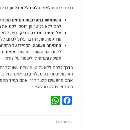
רוצים לנסות לאפות
לחם ללא גלוטן
בבית?
השתמשו בתערובות קמחים מוכנות
לחם ללא גלוטן. הן יחסכו לכם את ה
אל תפחדו מבצק דביק:
בצק ללא גל
עוד קמח, שכן הדבר עלול לגרום לל
התפיחה חשובה:
הקפידו על התפחה
ללחם את האווריריות שלו.
אפייה בת
תמיכה ותעזור לו לשמור על צורתו.
הדרך ללחם ללא גלוטן מושלם עשויה להיות
האיכותיים והרבה סבלנות, גם אתם יכולים 
אתם מחפשים קיצור דרך, אתם תמיד מוזמנ
הטוב שיש לטבע להציע.
WhatsApp
Facebook
« פוסט קודם