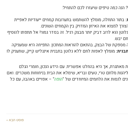
 הנה כמה טיפים שיעזרו לכם להתחיל:
:
בתור התחלה, מומלץ להשתמש בתערובות קמחים ייעודיות לאפיית
צורך למצוא את האיזון המדויק בין הקמחים השונים.
וטן הוא לרוב דביק יותר מבצק רגיל. זה בסדר גמור! אל תתפתו להוסיף
חם יבש.
 מספקת של הבצק, בהתאם להוראות המתכון. התפיחה היא שמעניקה
בנית:
מומלץ לאפות לחם ללא גלוטן בתבנית אינגליש קייק, שתעניק לו
 מאתגרת, אך היא בהחלט אפשרית. עם הידע הנכון, חומרי הגלם
ליהנות מלחם טרי, טעים ובריא, שימלא את הבית בניחוחות משכרים. ואם
ים לנסות את הלחמים המיוחדים של "
הופה
" – אפויים באהבה, עם כל
פוסט הבא »