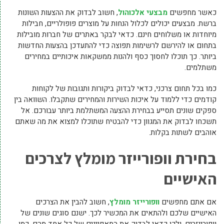
כאשר מחפשים
מבצעי אלכוהול
, חשוב לבדוק את ההצעות השונות
ברשת. מבצעים יכולים לכלול הנחות על מוצרים פופולריים, חבילות
מיוחדות או משלוחים חינם. כדאי לבקר באתרים של חברות מובילות
בתחום או להירשם לרשימות תפוצה כדי להתעדכן בהצעות החדשות
ביותר. כך תוכלו לחסוך כסף ולהנות ממשקאות איכותיים במחירים
משתלמים.
כמו בכל תחום צרכני, כדאי לבדוק ביקורות ותגובות של לקוחות
קודמים כדי ללמוד על איכות השירות והמחירים שתקבלו. השוואה בין
ספקים שונים תסייע בבחירת ההצעה המשתלמת ביותר עבורכם. אל
תשכחו לבדוק את המגוון כדי להבטיח שתוכלו למצוא את מה שאתם
אוהבים לשתות בקלות.
בחירת וופורייזר מומלץ לצרכים
האישיים
אם אתם מחפשים
וופורייזר מומלץ
, חשוב להבין את הצרכים
האישיים שלכם ולהתאים את המכשיר לכך. ישנם סוגים שונים של