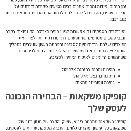
וופורייזרים, ולכן כדאי לבדוק את המאפיינים של כל אחד מהם, כמו
זמן חימום, ניידות ומחיר. אתרים רבים מציעים סקירות ודירוגים על
מוצרים שונים, מה שיכול לעזור לכם לבחור את המכשיר המתאים ביותר
בעבורכם.
וופורייזרים מספקים גם אפשרות לגיוון חווית הצריכה. הם נפוצים בקרב
חובבי עשבים מסוימים שמחפשים דרך מודרנית יותר לצרוך את
המוצרים שלהם. הידידותיות לסביבה והפחתת העשן שנוצרים בתהליך
הוופוריזציה הופכים את המכשירים הללו לבחירה פופולרית עבור
משתמשים הדואגים לאיכות האוויר ולסביבה.
מהירות ונוחות בהזמנת אלכוהול
חיסכון במבצעי אלכוהול
בחירת וופורייזר מתאים
קופיקו משקאות – הבחירה הנכונה
לעסק שלך
קופיקו משקאות מתמחה ביבוא, שיווק והפצה של מגוון רחב של
משקאות, כלי עישון ומוצרים נלווים. החברה מספקת שירותים לעסקים,