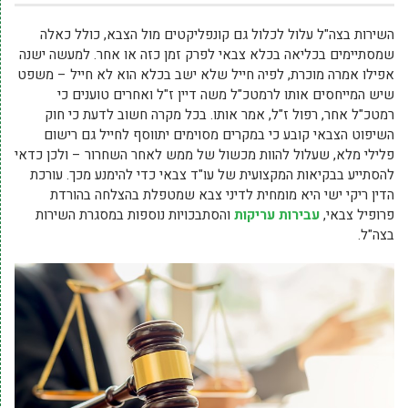
השירות בצה"ל עלול לכלול גם קונפליקטים מול הצבא, כולל כאלה
שמסתיימים בכליאה בכלא צבאי לפרק זמן כזה או אחר. למעשה ישנה
אפילו אמרה מוכרת, לפיה חייל שלא ישב בכלא הוא לא חייל – משפט
שיש המייחסים אותו לרמטכ"ל משה דיין ז"ל ואחרים טוענים כי
רמטכ"ל אחר, רפול ז"ל, אמר אותו. בכל מקרה חשוב לדעת כי חוק
השיפוט הצבאי קובע כי במקרים מסוימים יתווסף לחייל גם רישום
פלילי מלא, שעלול להוות מכשול של ממש לאחר השחרור – ולכן כדאי
להסתייע בבקיאות המקצועית של עו"ד צבאי כדי להימנע מכך. עורכת
הדין ריקי ישי היא מומחית לדיני צבא שמטפלת בהצלחה בהורדת
פרופיל צבאי,
עבירות עריקות
והסתבכויות נוספות במסגרת השירות
בצה"ל.