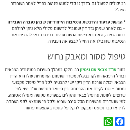
רב יכולים לפעול גם בדרך זו כדי למנוע פגיעה בחייל לאחר השחרור
מצה"ל.
* הגשת ערעור והדגשת הנסיבות הייחודיות שבהן נעברה העבירה
– גם לאחר שניתן גזר דין שמוביל לרישום פלילי מלא ניתן להילחם
ברוע הגזירה, וזאת באמצעות הגשת ערעור. בפרט כדאי להדגיש את
הנסיבות שהובילו את החייל לבצע את העבירה.
טיפול מסור ומאבק נחוש
בתור
עו"ד צבאי עם ניסיון
רב, חלקו במהלך השירות בסניגוריה הצבאית
ובחיל הרפואה וחלקו כבעלת משרד שתחום המומחיות שלו הוא הדין
הצבאי, יכולה עורכת הדין ריקי ישי להבטיח לכל חייל טיפול מקצועי
ומסור – וגם לקיים את ההבטחה. בין השאר מסייעת עו"ד ישי למי
שרוצים לשנות פרופיל צבאי ונתקלים במערכת נוקשה ואפילו אטומה,
למי שנעדרים מהשירות מכל סיבה שהיא ולכל מי שנמצא לפני העמדה
לדין או כבר נשפט ומבקש להקל על עונשו באמצעות ערעור.
WhatsApp
Facebook