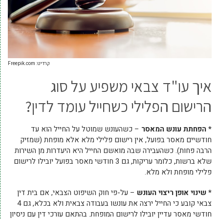
קרדיט: Freepik.com
איך עו"ד צבאי משפיע על סוג
הרישום הפלילי כשחייל עומד לדין?
* הפחתת עונש המאסר
– כשהעונש שמוטל על החייל הוא עד
חודשיים מאסר בפועל, אין רישום פלילי מלא אלא מופחת (שמזיק
הרבה פחות). כשהעבירה שבה מואשם החייל היא היעדרות מן השירות
שלא ברשות, כלומר עריקות, גם 3 חודשי מאסר בפועל יובילו לרישום
פלילי מופחת ולא מלא.
* שינוי אופן ריצוי העונש
– על-פי חוק השיפוט הצבאי, אם בית דין
צבאי קובע כי החייל ירצה את עונשו בעבודה צבאית ולא בכלא, גם 4
חודשי מאסר עדיין יובילו לרישום המופחת. בהתאם עורכי דין עם ניסיון