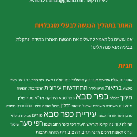
ליצירת קשר: Avihai.Zoomat@gmail.com
האתר בתהליך הנגשה לבעלי מוגבלויות
אנו עושים כל מאמץ להשלים את הנגשת האתר! במידה ונתקלת
בבעיה אנא פנה אלינו!
תגיות
אוטובוס
אור ירוק
בית חולים מאיר
בני נוער
אולם אירועים
אושילנד
בית ספר
בעלי
התחדשות עירונית
בריאות
התנדבות
מקצוע
הריון ולידה
חופשה
כפר סבא
חינוך
כפר סבא הירוקה
מד"א
מטרופולין
כלכלה
נדל"ן
מסעדות
נשים
סטודנטים
משטרה
משטרת ישראל
נגישות
ניצולי שואה
ספורט
עיריית כפר סבא
פורים
סרטן השד
צביקה צרפתי
עזרה ראשונה
רפי סער
קורונה
קיימות
ראש העיר רפי סער
קהילה
רחוב ויצמן
שיטור
תחבורה ציבורית
תרבות
תאונות דרכים
עירוני
תזונה
תחרות