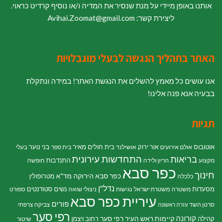
אותנו באופן מיידי על מנת שנסיר את המדיה ו/או נוסיף קרדיט כראוי.
ליצירת קשר: Avihai.Zoomat@gmail.com
האתר בתהליך הנגשה לבעלי מוגבלויות
אנו עושים כל מאמץ להשלים את הנגשת האתר! במידה ונתקלת
בבעיה אנא פנה אלינו!
תגיות
אוטובוס
אור ירוק
בית חולים מאיר
בני נוער
אולם אירועים
אושילנד
בית ספר
בעלי
התחדשות עירונית
בריאות
התנדבות
מקצוע
הריון ולידה
חופשה
כפר סבא
חינוך
כפר סבא הירוקה
מד"א
מטרופולין
כלכלה
נדל"ן
מסעדות
נשים
סטודנטים
משטרה
משטרת ישראל
נגישות
ניצולי שואה
ספורט
עיריית כפר סבא
פורים
סרטן השד
צביקה צרפתי
עזרה ראשונה
רפי סער
קורונה
קיימות
ראש העיר רפי סער
קהילה
רחוב ויצמן
שיטור