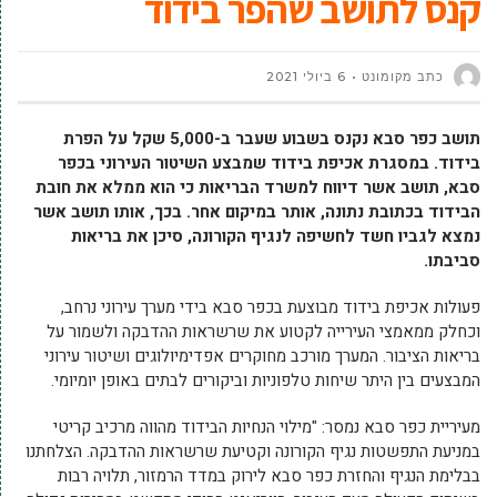
קנס לתושב שהפר בידוד
כתב מקומונט
6 ביולי 2021
תושב כפר סבא נקנס בשבוע שעבר ב-5,000 שקל על הפרת
בידוד. במסגרת אכיפת בידוד שמבצע השיטור העירוני בכפר
סבא, תושב אשר דיווח למשרד הבריאות כי הוא ממלא את חובת
הבידוד בכתובת נתונה, אותר במיקום אחר. בכך, אותו תושב אשר
נמצא לגביו חשד לחשיפה לנגיף הקורונה, סיכן את בריאות
סביבתו.
פעולות אכיפת בידוד מבוצעת בכפר סבא בידי מערך עירוני נרחב,
וכחלק ממאמצי העירייה לקטוע את שרשראות ההדבקה ולשמור על
בריאות הציבור. המערך מורכב מחוקרים אפדימיולוגים ושיטור עירוני
המבצעים בין היתר שיחות טלפוניות וביקורים לבתים באופן יומיומי.
מעיריית כפר סבא נמסר: "מילוי הנחיות הבידוד מהווה מרכיב קריטי
במניעת התפשטות נגיף הקורונה וקטיעת שרשראות ההדבקה. הצלחתנו
בבלימת הנגיף והחזרת כפר סבא לירוק במדד הרמזור, תלויה רבות