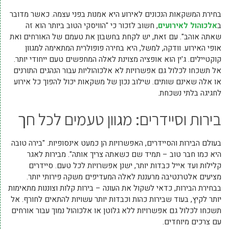
בחירת המשקאות הנכונים לאירוע היא אמנות בפני עצמה. כאשר מדובר
ב
אלכוהול לאירועים
, חשוב לזכור כי "הוויסקי הטוב ביותר הוא זה
שאתה אוהב". עם זאת, יש לקחת בחשבון את טעמם של האורחים ואת
אופי האירוע. וודקה, למשל, היא בחירה פופולרית המתאימה למגוון
קוקטיילים. ג'ין הוא אופציה מצוינת לאלה המחפשים טעם ייחודי יותר.
אל תשכחו לכלול גם אפשרויות לא אלכוהוליות עבור הנהגים התורנים
או אלה שאינם שותים. שילוב נכון של משקאות יכול להפוך כל אירוע
לחגיגה בלתי נשכחת.
בירות וסיידרים: מגוון טעמים לכל חך
בעולם הבירות והסיידרים, האפשרויות הן כמעט אינסופיות. "בירה טובה
היא כמו חבר טוב – תמיד שם כשאתה צריך אותה". מבירות לאגר
קלילות ועד אייל כבדות יותר, ישנן אפשרויות לכל טעם. סיידרים
מציעים אלטרנטיבה מרעננת לאלה המעדיפים משקה פירותי יותר.
בבחירת הבירות, כדאי לשקול את העונה – בירות קלות וצוננות מתאימות
יותר לקיץ, בעוד שבירות כהות וכבדות יותר עשויות להתאים לחורף. אל
תשכחו לכלול גם אפשרויות ללא גלוטן או אלכוהול נמוך עבור אורחים
עם צרכים מיוחדים.