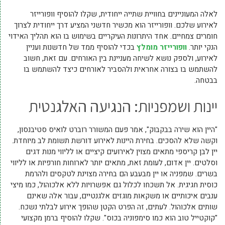
לאלה המעוניינים בחוויית שתייה ייחודית, שקלו להוסיף וופורייזר
לאירוע שלכם. וופורייזר הוא מכשיר חדשני המציע דרך ייחודית לצרוך
חומרים צמחיים. אחד היתרונות העיקריים בשימוש בו הוא תהליך האידוי
הנקי יותר.
וופורייזר מומלץ
בכדי להוסיף ממד של חדשנות ועניין
לאירוע, ולספק נושא לשיחה מעניינת בין האורחים. עם זאת, חשוב
להשתמש בו בצורה אחראית ולהסביר לאורחים כיצד להשתמש בו
בבטחה.
יינות ושמפניות: הנגיעה האלגנטית
"היין הוא שירה בבקבוק", אמר פעם המשורר רוברט לואיס סטיבנסון,
וקשה שלא להסכים. בחירת היינות לאירוע דורשת תשומת לב מיוחדת.
יין לבן קריספי מתאים מצוין לאירועים קיציים או לליווי מנות דגים
וסלטים. יין אדום, לעומת זאת, מתאים יותר לארוחות חורפיות או לליווי
בשרים. שמפניה או יין מבעבע הם בחירה מצוינת לטקסים ולהרמת
כוסית חגיגית. אל תשכחו לכלול גם אפשרויות ללא אלכוהול, כמו מיצי
ענבים איכותיים או משקאות מוגזים אלגנטיים, עבור אלה שאינם
שותים אלכוהול. לעתים, זה הפרט הקטן שהופך אירוע לבלתי נשכח.
"קוקטייל טוב הוא כמו סימפוניה בכוס". שקלו להוסיף ברמן מקצועי