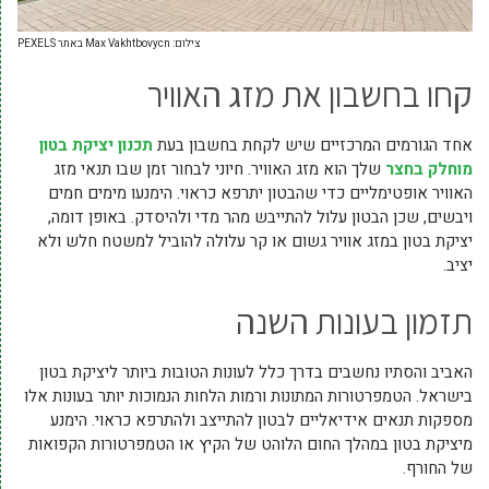
צילום: Max Vakhtbovycn באתר PEXELS
קחו בחשבון את מזג האוויר
אחד הגורמים המרכזיים שיש לקחת בחשבון בעת
תכנון יציקת בטון
מוחלק בחצר
שלך הוא מזג האוויר. חיוני לבחור זמן שבו תנאי מזג
האוויר אופטימליים כדי שהבטון יתרפא כראוי. הימנעו מימים חמים
ויבשים, שכן הבטון עלול להתייבש מהר מדי ולהיסדק. באופן דומה,
יציקת בטון במזג אוויר גשום או קר עלולה להוביל למשטח חלש ולא
יציב.
תזמון בעונות השנה
האביב והסתיו נחשבים בדרך כלל לעונות הטובות ביותר ליציקת בטון
בישראל. הטמפרטורות המתונות ורמות הלחות הנמוכות יותר בעונות אלו
מספקות תנאים אידיאליים לבטון להתייצב ולהתרפא כראוי. הימנע
מיציקת בטון במהלך החום הלוהט של הקיץ או הטמפרטורות הקפואות
של החורף.