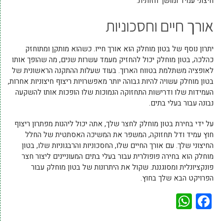
חיצוני עמיד ומושך חזותית.
אורך חיים וחסכוניות
יתרון נוסף של בטון מוחלק הוא אורך חייו. כשהוא מותקן ומתוחזק
כהלכה, בטון מוחלק יכול להחזיק מעמד עשרות שנים, מה שהופך אותו
לאופציה משתלמת בטווח הארוך. בעוד שעלות ההתקנה הראשונית של
בטון מוחלק עשויה להיות גבוהה יותר מאפשרויות ריצוף חיצוניות אחרות,
העמידות שלו ודרישות התחזוקה הנמוכות שלו הופכות אותו להשקעה
נבונה עבור בעלי בתים.
על ידי בחירת בטון מוחלק לחצר שלך, אתה יכול ליהנות מפתרון ריצוף
חוץ עמיד ודל תחזוקה, המשפר את המשיכה האסתטית של החלל
החיצוני שלך. עם אורך החיים שלו, החסכוניות והרבגוניות שלו, בטון
מוחלק הוא בחירה פופולרית עבור בעלי בתים המעוניינים ליצור חצר
פונקציונלית ומסוגננת. שקול את היתרונות של בטון מוחלק עבור
הפרויקט הבא שלך בחוץ.
WhatsApp
Facebook