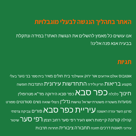
האתר בתהליך הנגשה לבעלי מוגבלויות
אנו עושים כל מאמץ להשלים את הנגשת האתר! במידה ונתקלת
בבעיה אנא פנה אלינו!
תגיות
אוטובוס
אור ירוק
בית חולים מאיר
בני נוער
אולם אירועים
אושילנד
בית ספר
בעלי
התחדשות עירונית
בריאות
התנדבות
מקצוע
הריון ולידה
חופשה
כפר סבא
חינוך
כפר סבא הירוקה
מד"א
מטרופולין
כלכלה
נדל"ן
מסעדות
נשים
סטודנטים
משטרה
משטרת ישראל
נגישות
ניצולי שואה
ספורט
עיריית כפר סבא
פורים
סרטן השד
צביקה צרפתי
עזרה ראשונה
רפי סער
קורונה
קיימות
ראש העיר רפי סער
קהילה
רחוב ויצמן
שיטור
תחבורה ציבורית
תרבות
תאונות דרכים
עירוני
תזונה
תחרות