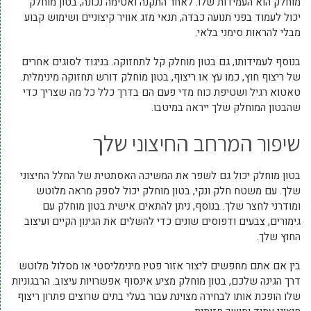
מוחלק הוא העמידות שלו. לאחר התקנה ואטימה נכונה, בטון מוחלק
יכול לעמוד בפני תנועה כבדה, תנאי מזג אוויר קיצוניים ושימוש קבוע
מבלי להראות סימני בלאי.
בנוסף לעמידותו, גם בטון מוחלק קל לתחזוקה. בניגוד לסוגים אחרים
של ריצוף חוץ, כמו עץ או ריצוף, בטון מוחלק דורש תחזוקה מינימלית.
טאטוא רגיל ושטיפת כוח מדי פעם הם בדרך כלל כל מה שצריך כדי
שהבטון המוחלק שלך ייראה במיטבו.
שיפור המרחב החיצוני שלך
בטון מוחלק יכול גם לשפר את המשיכה האסתטית של החלל החיצוני
שלך. עם משטח חלק ונקי, בטון מוחלק יכול לספק מראה מלוטש
ומודרני לחצר שלך. בנוסף, ניתן להתאים אישית בטון מוחלק עם
גימורים, צבעים ודפוסים שונים כדי להשלים את הגינון הקיים ועיצוב
החוץ שלך.
בין אם אתם מחפשים ליצור אזור פטיו מינימליסטי או מסלול מלוטש
דרך הגינה שלכם, בטון מוחלק מציע אינסוף אפשרויות עיצוב. הרבגוניות
שלו הופכת אותו לבחירה מצוינת עבור בעלי בתים שרוצים פתרון ריצוף