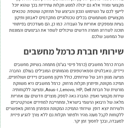
מקצועי ומהיר אלא גם יכולה למנוע תקלות עתידיות בכך שהוא יוכל
לייעץ לכם על השימוש הנכון והביצוע של תחזוקה שוטפת. טכנאים
מקצועיים משתמשים בכלים טכנולוגיים מתקדמים לאבחון ותיקון
בעיות ומספקים אחריות על העבודה. כמו כן, הם מעודכנים בפיתוחי
תוכנה לשדרוג חומרה חדשים שיכולים לשפר את הביצועים והמוגנות
של המחשב שלכם.
שירותי חברת כרמל מחשבים
חברת כרמל מחשבים (כרמל פיסי בע"מ) מתמחה בשיווק מחשבים
ניידים, טאבלטים וסמארטפונים מהמותגים המובילים בעולם. החברה
מציעה מגוון רחב של שירותים, כולל תיקון מחשבים ניידים ושולחניים,
תמיכה מקוונת, ופיתרון תקלות מרחוק. כרמל מחשבים היא משווקת
מורשית של חברות Lenovo, HP, Dell, ו-Asus, ומציעה ללקוחותיה
שירות מקצועי ואמין. החברה גאה לספק מוצרים חדשים עם אחריות
מלאה של היבואן הרשמי בישראל, ומתחייבת למחירים אטרקטיביים
ולשירות יוצא דופן. שירותי התמיכה המקוונת והפתרון מרחוק מאפשרים
ללקוחות לקבל מענה מהיר ולפתור תקלות גם ללא צורך להגיע פיזית
למעבדה, ובכך לחסוך זמן יקר.