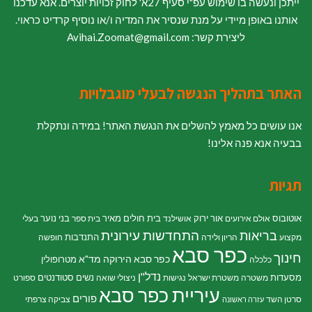
ייתכן ונעשה בו שימוש עפ"י סעיף 27א' לחוק זכויות יוצרים. אנא עדכנו
אותנו באופן מיידי על מנת שנסיר את המדיה ו/או נוסיף קרדיט כראוי.
ליצירת קשר: Avihai.Zoomat@gmail.com
האתר בתהליך הנגשה לבעלי מוגבלויות
אנו עושים כל מאמץ להשלים את הנגשת האתר! במידה ונתקלת
בבעיה אנא פנה אלינו!
תגיות
אוטובוס
אור ירוק
בית חולים מאיר
בני נוער
אולם אירועים
אושילנד
בית ספר
בעלי
התחדשות עירונית
בריאות
התנדבות
מקצוע
הריון ולידה
חופשה
כפר סבא
חינוך
כפר סבא הירוקה
מד"א
מטרופולין
כלכלה
נדל"ן
מסעדות
נשים
סטודנטים
משטרה
משטרת ישראל
נגישות
ניצולי שואה
ספורט
עיריית כפר סבא
פורים
סרטן השד
צביקה צרפתי
עזרה ראשונה