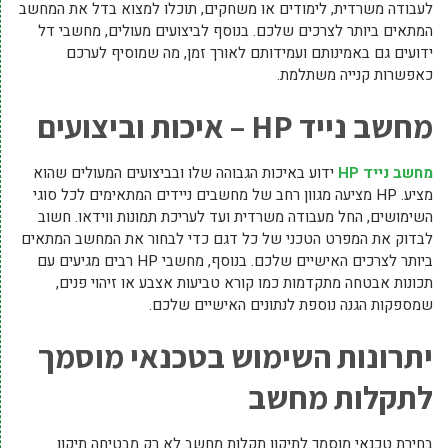
לעבודה משרדית, לימודים או משחקים, תוכלו למצוא בדל את המחשב
המתאים ביותר לצרכים שלכם. בנוסף לביצועים מעולים, מחשבי דל
ידועים גם באמינותם ועמידותם לאורך זמן, מה שמוסיף לערכם
כאפשרות קנייה משתלמת.
מחשב נייד HP – איכות וביצועים
מחשב נייד HP
ידוע באיכות הגבוהה שלו ובביצועים המעולים שהוא
מציע. HP מציעה מגוון רחב של מחשבים ניידים המתאימים לכל סוגי
השימושים, החל מעבודה משרדית ועד לעריכת תמונות ווידאו. חשוב
לבדוק את המפרט הטכני של כל דגם כדי לבחור את המחשב המתאים
ביותר לצרכים האישיים שלכם. בנוסף, מחשבי HP רבים מגיעים עם
תכונות אבטחה מתקדמות כמו קורא טביעות אצבע או זיהוי פנים,
שמספקות הגנה נוספת לנתונים האישיים שלכם.
יתרונות השימוש בטכנאי מוסמך
לתקלות מחשב
בחירת טכנאי מוסמך לתיקון תקלות מחשב לא רק מבטיחה תיקון