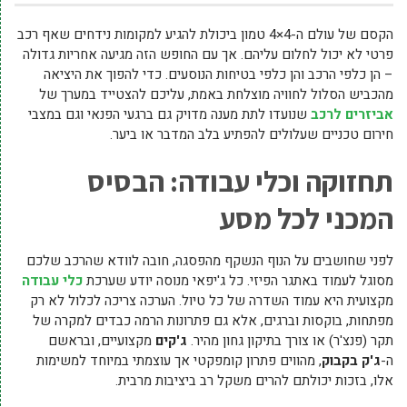
הקסם של עולם ה-4×4 טמון ביכולת להגיע למקומות נידחים שאף רכב
פרטי לא יכול לחלום עליהם. אך עם החופש הזה מגיעה אחריות גדולה
– הן כלפי הרכב והן כלפי בטיחות הנוסעים. כדי להפוך את היציאה
מהכביש הסלול לחוויה מוצלחת באמת, עליכם להצטייד במערך של
אביזרים לרכב
שנועדו לתת מענה מדויק גם ברגעי הפנאי וגם במצבי
חירום טכניים שעלולים להפתיע בלב המדבר או ביער.
תחזוקה וכלי עבודה: הבסיס
המכני לכל מסע
לפני שחושבים על הנוף הנשקף מהפסגה, חובה לוודא שהרכב שלכם
מסוגל לעמוד באתגר הפיזי. כל ג'יפאי מנוסה יודע שערכת
כלי עבודה
מקצועית היא עמוד השדרה של כל טיול. הערכה צריכה לכלול לא רק
מפתחות, בוקסות וברגים, אלא גם פתרונות הרמה כבדים למקרה של
תקר (פנצ'ר) או צורך בתיקון גחון מהיר.
ג'קים
מקצועיים, ובראשם
ה-
ג'ק בקבוק
, מהווים פתרון קומפקטי אך עוצמתי במיוחד למשימות
אלו, בזכות יכולתם להרים משקל רב ביציבות מרבית.