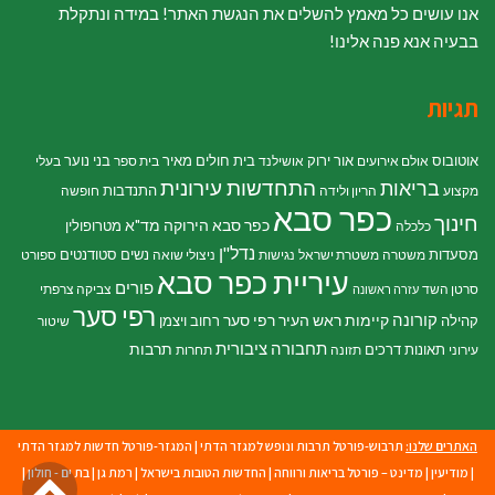
אנו עושים כל מאמץ להשלים את הנגשת האתר! במידה ונתקלת
בבעיה אנא פנה אלינו!
תגיות
אוטובוס
אור ירוק
בית חולים מאיר
בני נוער
אולם אירועים
אושילנד
בית ספר
בעלי
התחדשות עירונית
בריאות
התנדבות
מקצוע
הריון ולידה
חופשה
כפר סבא
חינוך
כפר סבא הירוקה
מד"א
מטרופולין
כלכלה
נדל"ן
מסעדות
נשים
סטודנטים
משטרה
משטרת ישראל
נגישות
ניצולי שואה
ספורט
עיריית כפר סבא
פורים
סרטן השד
צביקה צרפתי
עזרה ראשונה
רפי סער
קורונה
קיימות
ראש העיר רפי סער
קהילה
רחוב ויצמן
שיטור
תחבורה ציבורית
תרבות
תאונות דרכים
עירוני
תזונה
תחרות
האתרים שלנו:
תרבוש-פורטל תרבות ונופש למגזר הדתי
|
המגזר-פורטל חדשות למגזר הדתי
גל
|
מודיעין
|
מדינט – פורטל בריאות ורווחה
|
החדשות הטובות בישראל
|
רמת גן
|
בת ים - חולון
|