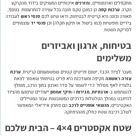
מתקפלים וארגונומיים, ו
מזרנים
איכותיים המעניקים בידוד מהקרקע
הקרה.
ערכות קפה
הן כמובן טקס חובה בכל עצירה להתרעננות. בנוסף,
תאורה נכונה היא קריטית לבטיחות; ודאו שיש לכם
פנסי ראש
לעבודה
בידיים חופשיות (כמו בישול או תיקון תקלה) וכן
פנסי יד
עוצמתיים
לסריקת השטח.
בטיחות, ארגון ואביזרים
משלימים
מעבר לציוד הכבד, ישנם פריטים קטנים שמשמעותם קריטית.
ערכת
עזרה ראשונה
מקיפה ומעודכנת היא פריט בטיחותי שאסור לצאת
בלעדיו לאף מסלול. כדי לשמור על סדר וארגון בתוך הרכב, מומלץ
להשתמש ב-
ארגוניות
,
מגירות
ו-
תיקי אחסון
ייעודיים שימנעו מהציוד
להיחבט במהלך הטלטלות בדרכים המשובשות. עבור המטיילים
האקטיביים,
מנשאי אופניים לרכב
הם פתרון אידיאלי המאפשר
לשלב רכיבת שטח כחלק מההרפתקה.
שטח אקסטרים 4×4 – הבית שלכם