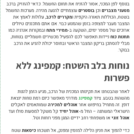
בנוסף לפן המכני, אסור להזניח את תחום החשמל. כדאי להחזיק ברכב
מטעני מצברים
וכן
בוסטרים
עוצמתיים להנעה מהירה. מערכות החשמל
בשטח, הכוללות תאורה היקפית ו
מקררים לרכב
, עלולות לאמץ את
המצבר מעבר למצופה בזמן שהמנוע כבוי. אם אתם מתכננים טיולים
ארוכים של מספר ימים, השקעה ב-
ממירי מתח
ובמקורות אנרגיה כמו
תחנות כוח
ניידות תאפשר לכם להפעיל מכשירים חשמליים בנוחות,
מבלי להסתכן בריקון המצבר הראשי ובחוסר יכולת להניע את הרכב
בבוקר.
נוחות בלב השטח: קמפינג ללא
פשרות
לאחר שהבטחנו את תקינותו המכנית של הרכב, מגיע הזמן להנות
מהשהות בטבע. ציוד
קמפינג
מודרני מאפשר כיום רמת נוחות יוצאת
דופן. זה מתחיל בחיפוש אחר
אוהלים למכירה
שמותאמים לאקלים
הישראלי המשתנה – החל מ-
אוהל יחיד
קל משקל למסעות סולו ועד
אוהל זוגי
או משפחתי רחב ידיים המגן מפני רוחות וטל.
כדי להפוך את חניון הלילה למזמין ומפנק, אל תשכחו
כיסאות
שטח