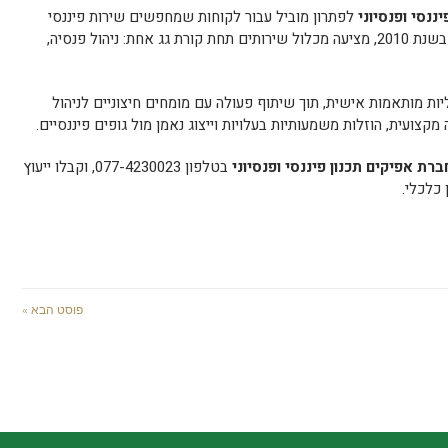
ננסי ופנסיוני
לפתרון מוביל עבור לקוחות שמחפשים שירות פיננסי
מקיף. החברה, שהוקמה על ידי נאווה מלכה בשנת 2010, מציעה מכלול שירותים תחת קורת גג אחת: ניהול פנסיה,
 מותאמות אישית, תוך שיתוף פעולה עם מומחים חיצוניים לניהול
קצועית, הוזלות משמעותיות בעלויות וייצוג נאמן מול גופים פיננסיים.
ברת אפיקים תכנון פיננסי ופנסיוני
בטלפון 077-4230023, וקבלו ייעוץ
 כלכלי.
פוסט הבא »