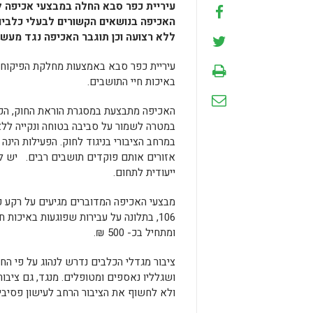
עיריית כפר סבא החלה במבצעי אכיפה
ל
האכיפה בנושאים הקשורים לבעלי כלבים
ללא רצועה וכן תוגבר האכיפה נגד מעשני
עיריית כפר סבא באמצעות מחלקת הפיקוח ו
באיכות חיי התושבים.
האכיפה מתבצעת במסגרת הוראת החוק, הקוב
במטרה לשמור על סביבה בטוחה ונקייה ללא 
במרחב הציבורי בניגוד לחוק. הפעילות הי
אזורים אותם פוקדים תושבים רבים. יש לצ
ייעודית לתחום.
מבצעי האכיפה המדוברים מגיעים על רקע פנ
106, בתלונה על עבירות שפוגעות באיכות
ומתחיל בכ- 500 ₪.
ציבור מגדלי הכלבים נדרש לנהוג על פי הח
ושגלליו נאספים ומטופלים. מנגד, גם ציב
ולא לחשוף את הציבור הרחב לעישון פסיבי