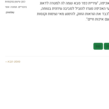
כגון: עישון במקומות
ואכיפה, "עיריית כפר סבא שמה לה למטרה לדאוג
ציבוריים. תמונה: אתר
י האכיפה נועדו להוביל לסביבה עירונית בטוחה,
pixabay.
כבד את הוראות החוק, להימנע מאי נעימות וקנסות
ם איכות חיים".
ה
קנס
פוסט הבא »