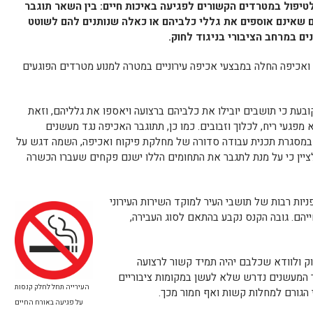
טיפול במטרדים הקשורים לפגיעה באיכות חיים:
בין השאר תוגבר
 שאינם אוספים את גללי כלביהם או כאלה שנותנים להם לשוטט
ם במרחב הציבורי בניגוד לחוק.
אכיפה החלה במבצעי אכיפה עירוניים במטרה למנוע מטרדים הפוגעים
עת כי תושבים יובילו את כלביהם ברצועה ויאספו את גלליהם, וזאת
מפגעי ריח, לכלוך וזבובים. כמו כן, תתוגבר האכיפה נגד מעשנים
נה במסגרת תכנית עבודה סדורה של מחלקת פיקוח ואכיפה, השמה דגש על
יין כי על מנת לתגבר את התחומים הללו ישנם פקחים שעברו הכשרה
יות רבות של תושבי העיר למוקד השירות העירוני
 חייהם. גובה הקנס נקבע בהתאם לסוג העבירה,
וק ולוודא שכלבם יהיה תמיד קשור לרצועה
ור המעשנים נדרש שלא לעשן במקומות ציבוריים
העירייה תחל לחלק קנסות
 הגורם למחלות קשות ואף חמור מכך.
על פגיעה באורח החיים