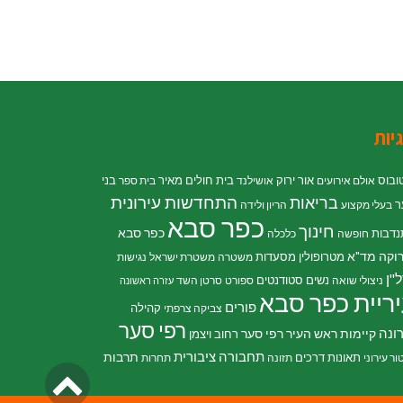
יות
ובוס
אור ירוק
בית חולים מאיר
בני
אולם אירועים
אושילנד
בית ספר
התחדשות עירונית
בריאות
ר
בעלי מקצוע
הריון ולידה
כפר סבא
חינוך
כפר סבא
נדבות
חופשה
כלכלה
וקה
מד"א
מטרופולין
מסעדות
משטרה
משטרת ישראל
נגישות
"ן
נשים
סטודנטים
ניצולי שואה
ספורט
סרטן השד
עזרה ראשונה
ריית כפר סבא
פורים
קהילה
צביקה צרפתי
רפי סער
ונה
קיימות
ראש העיר רפי סער
רחוב ויצמן
תחבורה ציבורית
תרבות
תאונות דרכים
ור עירוני
תזונה
תחרות
גליל