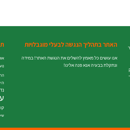
האתר בתהליך הנגשה לבעלי מוגבלויות
תג
ר
אנו עושים כל מאמץ להשלים את הנגשת האתר! במידה
אוט
ונתקלת בבעיה אנא פנה אלינו!
נוע
' לחוק
הת
היר
נדל
עי
קור
שיט