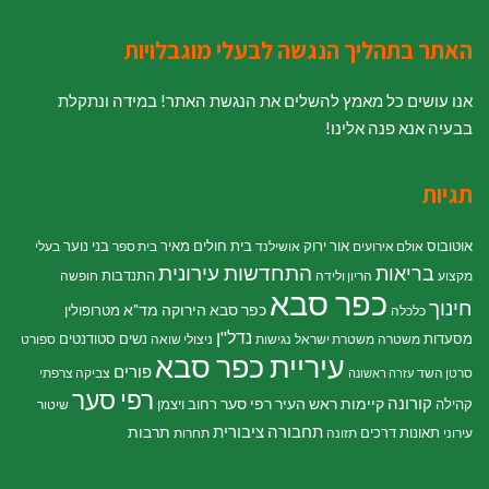
האתר בתהליך הנגשה לבעלי מוגבלויות
אנו עושים כל מאמץ להשלים את הנגשת האתר! במידה ונתקלת
בבעיה אנא פנה אלינו!
תגיות
אוטובוס
אור ירוק
בית חולים מאיר
בני נוער
אולם אירועים
אושילנד
בית ספר
בעלי
התחדשות עירונית
בריאות
התנדבות
מקצוע
הריון ולידה
חופשה
כפר סבא
חינוך
כפר סבא הירוקה
מד"א
מטרופולין
כלכלה
נדל"ן
מסעדות
נשים
סטודנטים
משטרה
משטרת ישראל
נגישות
ניצולי שואה
ספורט
עיריית כפר סבא
פורים
סרטן השד
צביקה צרפתי
עזרה ראשונה
רפי סער
קורונה
קיימות
ראש העיר רפי סער
קהילה
רחוב ויצמן
שיטור
תחבורה ציבורית
תרבות
תאונות דרכים
עירוני
תזונה
תחרות