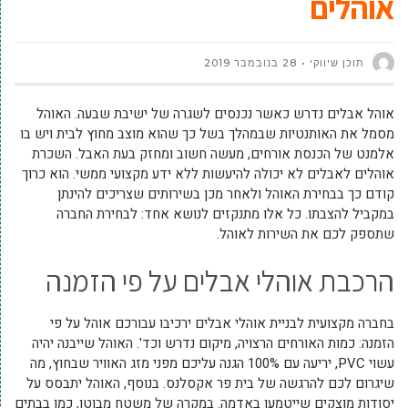
אוהלים
תוכן שיווקי
28 בנובמבר 2019
אוהל אבלים נדרש כאשר נכנסים לשגרה של ישיבת שבעה. האוהל
מסמל את האותנטיות שבמהלך בשל כך שהוא מוצב מחוץ לבית ויש בו
אלמנט של הכנסת אורחים, מעשה חשוב ומחזק בעת האבל. השכרת
אוהלים לאבלים לא יכולה להיעשות ללא ידע מקצועי ממשי. הוא כרוך
קודם כך בבחירת האוהל ולאחר מכן בשירותים שצריכים להינתן
במקביל להצבתו. כל אלו מתנקזים לנושא אחד: לבחירת החברה
שתספק לכם את השירות לאוהל.
הרכבת אוהלי אבלים על פי הזמנה
בחברה מקצועית לבניית אוהלי אבלים ירכיבו עבורכם אוהל על פי
הזמנה: כמות האורחים הרצויה, מיקום נדרש וכד'. האוהל שייבנה יהיה
עשוי PVC, יריעה עם 100% הגנה עליכם מפני מזג האוויר שבחוץ, מה
שיגרום לכם להרגשה של בית פר אקסלנס. בנוסף, האוהל יתבסס על
יסודות מוצקים שייטמעו באדמה. במקרה של משטח מבוטן, כמו בבתים