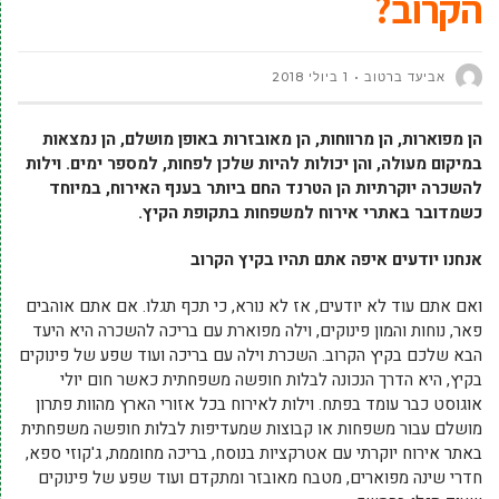
הקרוב?
אביעד ברטוב
1 ביולי 2018
הן מפוארות, הן מרווחות, הן מאובזרות באופן מושלם, הן נמצאות
במיקום מעולה, והן יכולות להיות שלכן לפחות, למספר ימים. וילות
להשכרה יוקרתיות הן הטרנד החם ביותר בענף האירוח, במיוחד
כשמדובר באתרי אירוח למשפחות בתקופת הקיץ.
אנחנו יודעים איפה אתם תהיו בקיץ הקרוב
ואם אתם עוד לא יודעים, אז לא נורא, כי תכף תגלו. אם אתם אוהבים
פאר, נוחות והמון פינוקים, וילה מפוארת עם בריכה להשכרה היא היעד
הבא שלכם בקיץ הקרוב. השכרת וילה עם בריכה ועוד שפע של פינוקים
בקיץ, היא הדרך הנכונה לבלות חופשה משפחתית כאשר חום יולי
אוגוסט כבר עומד בפתח. וילות לאירוח בכל אזורי הארץ מהוות פתרון
מושלם עבור משפחות או קבוצות שמעדיפות לבלות חופשה משפחתית
באתר אירוח יוקרתי עם אטרקציות בנוסח, בריכה מחוממת, ג'קוזי ספא,
חדרי שינה מפוארים, מטבח מאובזר ומתקדם ועוד שפע של פינוקים