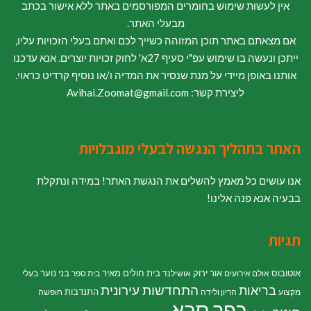
אין לעשות שימוש בחומרים המפורסמים באתר ללא אישור בכתב
מבעלי האתר.
אם מצאתם באתר תוכן המזוהה כשייך לכם ואתם בעלי הזכויות עליו,
ייתכן ונעשה בו שימוש עפ"י סעיף 27א' לחוק זכויות יוצרים. אנא עדכנו
אותנו באופן מיידי על מנת שנסיר את המדיה ו/או נוסיף קרדיט כראוי.
ליצירת קשר: Avihai.Zoomat@gmail.com
האתר בתהליך הנגשה לבעלי מוגבלויות
אנו עושים כל מאמץ להשלים את הנגשת האתר! במידה ונתקלת
בבעיה אנא פנה אלינו!
תגיות
אוטובוס
אור ירוק
בית חולים מאיר
בני נוער
אולם אירועים
אושילנד
בית ספר
בעלי
התחדשות עירונית
בריאות
התנדבות
מקצוע
הריון ולידה
חופשה
כפר סבא