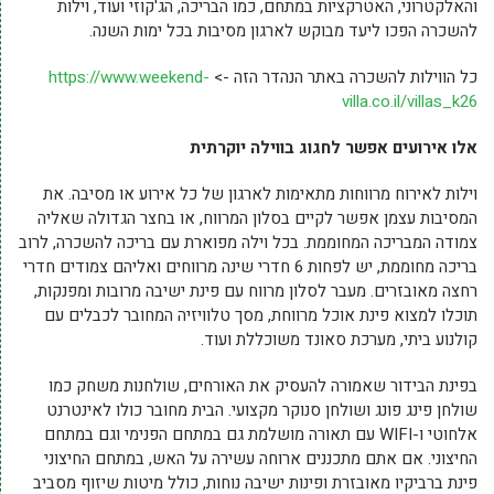
והאלקטרוני, האטרקציות במתחם, כמו הבריכה, הג'קוזי ועוד, וילות
להשכרה הפכו ליעד מבוקש לארגון מסיבות בכל ימות השנה.
כל הווילות להשכרה באתר הנהדר הזה ->
https://www.weekend-
villa.co.il/villas_k26
אלו אירועים אפשר לחגוג בווילה יוקרתית
וילות לאירוח מרווחות מתאימות לארגון של כל אירוע או מסיבה. את
המסיבות עצמן אפשר לקיים בסלון המרווח, או בחצר הגדולה שאליה
צמודה המבריכה המחוממת. בכל וילה מפוארת עם בריכה להשכרה, לרוב
בריכה מחוממת, יש לפחות 6 חדרי שינה מרווחים ואליהם צמודים חדרי
רחצה מאובזרים. מעבר לסלון מרווח עם פינת ישיבה מרובות ומפנקות,
תוכלו למצוא פינת אוכל מרווחת, מסך טלוויזיה המחובר לכבלים עם
קולנוע ביתי, מערכת סאונד משוכללת ועוד.
בפינת הבידור שאמורה להעסיק את האורחים, שולחנות משחק כמו
שולחן פינג פונג ושולחן סנוקר מקצועי. הבית מחובר כולו לאינטרנט
אלחוטי ו-WIFI עם תאורה מושלמת גם במתחם הפנימי וגם במתחם
החיצוני. אם אתם מתכננים ארוחה עשירה על האש, במתחם החיצוני
פינת ברביקיו מאובזרת ופינות ישיבה נוחות, כולל מיטות שיזוף מסביב