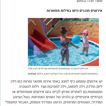
שעוד תגלו בהמשך.
אירועים חוגגים היום בווילות מפוארות
יש וילות להשכרה שמותאמות למשפחות עם ילדים ויש כאלה
המתאימות לזוגות רומנטיים או לבני הגיל השלישי דווקא. צילום: pixabay
יש אירועים שממש כיף לחגוג באתר אירוח מפואר ומרווח כמו וילה
ליום הולדת, וילה לחתונה, וילה למסיבות ועוד. וילות להשכרה
המשמשות גם לאתרים שניתן לקיים בהם אירועים משפחתיים או
חברתיים אינטימיים הן הלהיט של השנים האחרונות. בשל העיצוב
המודרני, השטחים המרווחים, הרהוט המודרני והמפנק, האבזור החשמלי