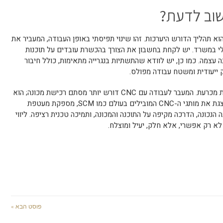
 כל היתרונות, המעבר לעבודה עם CNC הוא תהליך הדורש היערכות. זהו שינוי תפיסתי באופן העבודה, המעביר את
טלי במשרד. יש לקחת בחשבון את הצורך בהכשרת עובדים על תוכנות
CA) ובתפעול המכונה עצמה. כמו כן, יש לוודא שהתשתיות בנגרייה מתאימות, כולל חיבור
ייעודית ומשטח עבודה מפולס.
בדיוק בנקודה זו, חשיבותו של הספק הופכת מכרעת. המעבר לעבודה עם CNC דורש יותר מסתם רכישת מכונה; הוא
, המייצגת את מותגי ה-CNC המובילים בעולם כמו SCM, מספקת מעטפת
הנכונה, הדרכה מקיפה על התוכנה והמכונה, ותמיכה טכנית רציפה. ליווי
לא רק אפשרי, אלא חלק, יעיל ומוצלח.
פוסט הבא »