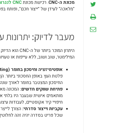
מכונת ה-CNC
. רכישת מכונת
CNC לנגרות
"מלאכה" לעידן של "ייצור חכם", ופותח בפני
מעבר לדיוק: יתרונות
היתרון המוכר ב
המילימטר, שוב ושוב, ללא עייפות או טעויו
אופטימיזציה וחיסכון בחומר (Nesting):
פלטת העץ באופן החסכוני ביותר. ה
החיסכון המצטבר בחומר לאורך שנה 
פתיחת שווקים חדשים:
המכונה מאפש
מותאמים אישית שבעבר היו בלתי אפש
חיפויי קיר אקוסטיים, לעבודות עיצוב
עקביות וייצור סדרתי:
שכל פריט בסדרה יהיה זהה לחלוטין