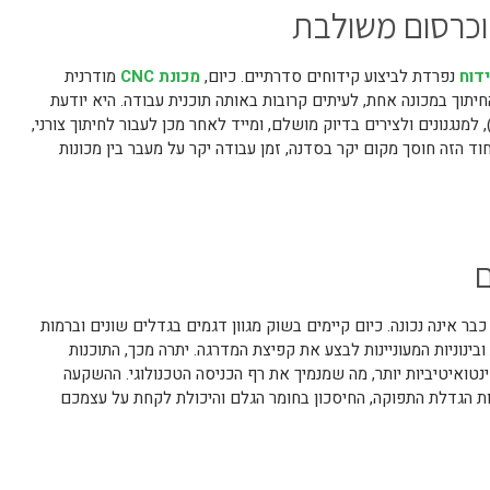
דוח
נפרדת לביצוע קידוחים סדרתיים. כיום,
מכונת CNC
מודרנית
תוך במכונה אחת, לעיתים קרובות באותה תוכנית עבודה. היא יודעת
קדוח את כל החורים למדפים (קידוחי 32), למנגנונים ולצירים בדיוק מושלם, ומייד לאחר מכן לעבור לחיתוך צורני,
ד הזה חוסך מקום יקר בסדנה, זמן עבודה יקר על מעבר בין מכונות
ם
לי ענק כבר אינה נכונה. כיום קיימים בשוק מגוון דגמים בגדלים שונים וברמות
בינוניות המעוניינות לבצע את קפיצת המדרגה. יתרה מכך, התוכנות
ינטואיטיביות יותר, מה שמנמיך את רף הכניסה הטכנולוגי. ההשקעה
ות הגדלת התפוקה, החיסכון בחומר הגלם והיכולת לקחת על עצמכם