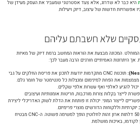
היא כבר לא שדרוג, אלא צעד אסטרטגי שמעביר את העסק מעידן של
ו אפשרויות חדשות של עיצוב, דיוק ויעילות.
 עסקיים שלא חשבתם עליהם
יותר של ה-CNC הוא הדיוק המוחלט. המכונה מבצעת את הוראות המחשב ברמת דיוק של מאיות
ת. אך היתרונות האמיתיים חורגים הרבה מעבר לכך:
תוכנות CNC מתקדמות יודעות לתכנן את פריסת החלקים על גבי
ן מצמצמות את הפחת למינימום ומנצלות כל סנטימטר של חומר גלם.
יכול להגיע לאלפי ואף עשרות אלפי שקלים.
רת לייצר בקלות צורות מורכבות, חריטות אומנותיות ועיצובים
ריים לייצור המוני. יכולת זו פותחת את הדלת לשוק האדריכלי ליצירת
 יוקרתיות וללקוחות הדורשים מוצרי פרימיום.
הצורך לייצר 50 דלתות ארון זהות לחלוטין הופך למשימה פשוטה. ה-CNC מבטיח
 לקודמו, באיכות מושלמת.