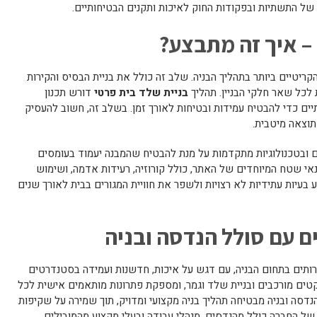
ל התשתיות ובפקודות החוק לאיכות ותקנים הבטיחותיים.
 – איך זה מתבצע?
יטיים ביותר בתהליך הבניה. שלב זה כולל את בניית הבסיס והקירות
כל שאר חלקי הבניין. תהליך
בניית שלד בית פרטי
דורש תכנון
תיים כדי להבטיח עמידות ובטיחות לאורך זמן. בשלב זה, חשוב להעסיק
תוצאה מיטבית.
ובטכנולוגיות מתקדמות על מנת להבטיח שהמבנה יעמוד בעומסים
אי שטח המיוחדים של האתר, כולל קורוזיה, רעידות אדמה, ושימוש
וע בעיות עתידיות לא רצויות ולשפר את חוויית המגורים בבית לאורך שנים
ם עם סולל הנדסה ובניה
ירותים בתחום הבניה, עם דגש על איכות, חדשנות ועמידה בסטנדרטים
קטים מורכבים ובניית שלד וגמר, ומספקת פתרונות מותאמים אישית לכל
 הנדסה ובניה מבטיחה תהליך בניה מקצועי ומדויק, תוך שמירה על שקיפות
 של החברה כולל מהנדסים, מנהלי עבודה ובעלי מקצוע מהמובילים