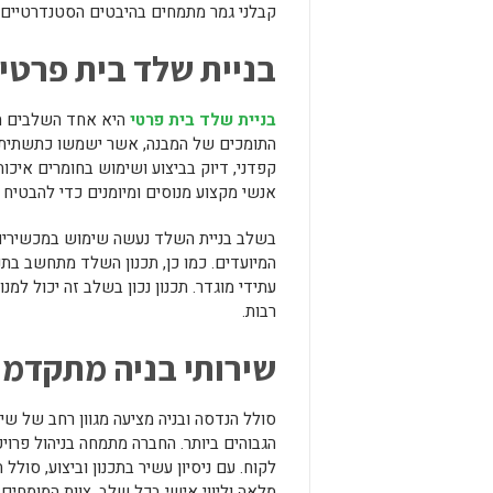
קבלני גמר מתמחים בהיבטים הסטנדרטיים ש
בניית שלד בית פרטי
בניית שלד בית פרטי
היא אחד השלבים הקר
התומכים של המבנה, אשר ישמשו כתשתית ל
קפדני, דיוק בביצוע ושימוש בחומרים איכו
אנשי מקצוע מנוסים ומיומנים כדי להבטיח 
בשלב בניית השלד נעשה שימוש במכשירים 
המיועדים. כמו כן, תכנון השלד מתחשב בתנ
עתידי מוגדר. תכנון נכון בשלב זה יכול למנ
רבות.
שירותי בניה מתקדמי
סולל הנדסה ובניה מציעה מגוון רחב של ש
הגבוהים ביותר. החברה מתמחה בניהול פרוי
לקוח. עם ניסיון עשיר בתכנון וביצוע, סולל
מלאה וליווי אישי בכל שלב. צוות המומחים