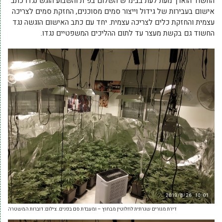
החשוד הוארך מעת לעת בבימ"ש השלום בפ"ת והשבוע הוגש נגדו כתב
אישום בעבירות של גידול וייצור סמים מסוכנים, החזקת סמים לצריכה
עצמית והחזקת כלים לצריכה עצמית. יחד עם כתב האישום הוגשה נגד
החשוד גם בקשת מעצר עד לתום ההליכים המשפטיים נגדו.
דירת מגורים שגרתית לחלוטין מבחוץ – ומעבדת סם בפנים. צילום: דוברות המשטרה