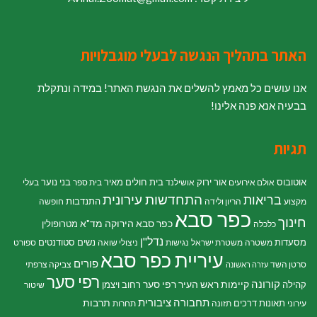
האתר בתהליך הנגשה לבעלי מוגבלויות
אנו עושים כל מאמץ להשלים את הנגשת האתר! במידה ונתקלת
בבעיה אנא פנה אלינו!
תגיות
אוטובוס
אור ירוק
בית חולים מאיר
בני נוער
אולם אירועים
אושילנד
בית ספר
בעלי
התחדשות עירונית
בריאות
התנדבות
מקצוע
הריון ולידה
חופשה
כפר סבא
חינוך
כפר סבא הירוקה
מד"א
מטרופולין
כלכלה
נדל"ן
מסעדות
נשים
סטודנטים
משטרה
משטרת ישראל
נגישות
ניצולי שואה
ספורט
עיריית כפר סבא
פורים
סרטן השד
צביקה צרפתי
עזרה ראשונה
רפי סער
קורונה
קיימות
ראש העיר רפי סער
קהילה
רחוב ויצמן
שיטור
תחבורה ציבורית
תרבות
תאונות דרכים
עירוני
תזונה
תחרות