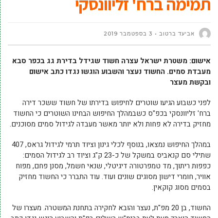
תמימה ברח' זליוונסקי
אביעד ברטוב
3 בספטמבר 2019
אישום: משטרת ישראל עצרה חשוד שגידל בדירת גג בכפר סבא
מעבדת סמים. החשוד נעצר והשבוע הוגשו נגדו כתב אישום
ובקשת מעצר
לפני כשבוע הגיעו שוטרים לחיפוש בדירתו של חשוד ששכר דירה
ברח' זליוונסקי בכפ"ס כשבמהלך החיפוש הבחינו השוטרים כי החשוד
מחזיק בדירה לא פחות ולא יותר מאשר מעבדה לגידול סמים מסוכנים.
במהלך החיפוש נמצאו, בנוסף לכלי גינון וציוד תרמי לגידול גראס, 407
שתילי סם קנאביס במשקל של כ-23 ק"ג וציוד רב לגידול הסמים:
כפפות ריתוך, מד טמפרטורה דיגיטלי, שנאי חשמל, מסנן פחם, מפוח
אוויר, חומרי דישון מסוגים שונים ועוד. עוד התברר כי החשוד מחזיק
בסמים מסוג קוקאין.
החשוד, בן 20 מפ"ת, נעצר והובא לחקירה בתחנת המשטרה. מעצרו של