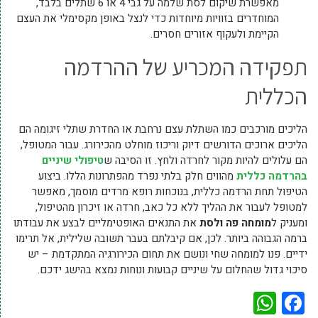
מאפשרת שיקום לסת שלמה על גבי 4 או 6 שתלים בלבד,
המוחדרים בזוויות מיוחדות כדי לנצל באופן מקסימלי את העצם
הקיימת ולעקוף אזורים חסרים.
תפקידה המכריע של ההרדמה
הכללית
הליכים מורכבים כמו השתלת עצם נרחבת או החדרת שתלי זיגומה הם
הליכים ארוכים הדורשים דיוק וריכוז מוחלט מהכירורג. עבור המטופל,
הם עלולים להיות מקור לחרדה ולחץ. זו הסיבה ש
טיפולי שיניים
בהרדמה כללית
מהווים חלק בלתי נפרד מהפתרונות הללו. ביצוע
הטיפול תחת הרדמה כללית, בנוכחות רופא מרדים מוסמך, מאפשר
למטופל לעבור את ההליך ללא כל כאב, חרדה או זיכרון מהטיפול,
ומעניק ל
מומחה פה ולסת
את התנאים האופטימליים לבצע את עבודתו
ברמה הגבוהה ביותר. לכן, אם קיבלתם בעבר תשובה שלילית, אל תרימו
ידיים. פנו למומחה שחי ונושם את תחום הכירורגיה המתקדמת – יש
סיכוי גדול שהחלום על שיניים קבועות ונוחות נמצא בהישג ידכם.
WhatsApp
Facebook