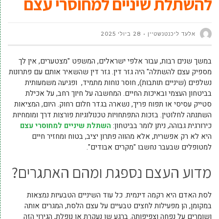
להשתלת שיניים למחוסרי עצם
אלעד ליכנטנשטיין
28 ביולי 2025
במשך שנים רבות, עבור אלפי ישראלים, המשפט "מצטערים, אין לך
מספיק עצם להשתלה" היה גזר דין. גזר דין שהשאיר אותם עם פתרונות
נשלפים (שיניים תותבות), חוסר נוחות מתמיד, ופגיעה משמעותית
בביטחון העצמי ובאיכות החיים. המחשבה על חיוך רחב, על אכילת
סטייק עסיסי או תפוח פריך, נשארה בגדר חלום רחוק. היום, המציאות
השתנתה לחלוטין. בזכות התפתחויות טכנולוגיות פורצות דרך ומומחיות
כירורגית גבוהה, ניתן לומר בביטחון:
השתלת שיניים למחוסרי עצם
היא לא רק אפשרית, אלא מהווה פתרון יציב, בטוח ומחזיר חיים
למטופלים שבעבר נחשבו "מקרים אבודים".
מדוע העצם נספגת ומהם האתגרים?
לסת האדם היא רקמה דינמית. כל עוד השיניים הטבעיות נמצאות
במקומן, הן מפעילות לחצים טבעיים על עצם הלסת, המגרים אותה
ושומרים על נפחה וצפיפותה. ברגע שן נעקרת או נופלת, הגירוי הזה