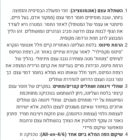
השתלת עצם (אוגמנטציה):
זוהי הפעולה הבסיסית והנפוצה
ביותר, שבה מוסיפים חומר דמוי עצם (ממקור אדם, בעל חיים,
סינתטי או עצמי של המטופל) לאזור החסר. המטרה היא לעודד
את הגוף לבנות עצם חדשה סביב הגרגרים המושתלים. זהו הליך
המבוצע לרוב תחת הרדמה מקומית.
הרמת סינוס:
בלסת העליונה האחורית קיים חלל אנטומי הנקרא
"סינוס מקסילרי". לאחר עקירת שיניים באזור זה, רצפת הסינוס
לעיתים "צונחת" מטה ומותירה גובה עצם מינימלי. בהליך של
הרמת סינוס, הכירורג מרים בעדינות את קרום הרירית המצפה את
רצפת הסינוס, ויוצר חלל שאותו הוא ממלא בחומר דמוי עצם. כך
נוצר גובה העצם הדרוש להחדרת שתלים.
שתלי זיגומה ושתלים קצרים/מוטים:
במקרים של חוסר עצם
קיצוני בלסת העליונה, ניתן להשתמש בטכניקה מתוחכמת
המיושמת על ידי מומחים מעטים. שתלי זיגומה הם שתלים
ארוכים במיוחד שאינם מעוגנים לעצם הלסת, אלא ישירות
לעצמות הלחי (עצמות הזיגומה), שהן חזקות ויציבות תמיד. פתרון
גאוני זה עוקף לחלוטין את הצורך בהשתלות עצם נרחבות
ומאפשר שיקום מיידי.
שיקום הפה המלא ביום אחד (All-on-4/6):
טכניקה זו