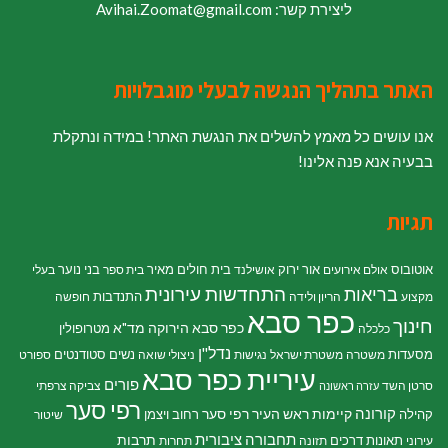
ליצירת קשר: Avihai.Zoomat@gmail.com
האתר בתהליך הנגשה לבעלי מוגבלויות
אנו עושים כל מאמץ להשלים את הנגשת האתר! במידה ונתקלת
בבעיה אנא פנה אלינו!
תגיות
אוטובוס
אור ירוק
בית חולים מאיר
בני נוער
אולם אירועים
אושילנד
בית ספר
בעלי
התחדשות עירונית
בריאות
התנדבות
מקצוע
הריון ולידה
חופשה
כפר סבא
חינוך
כפר סבא הירוקה
מד"א
מטרופולין
כלכלה
נדל"ן
מסעדות
נשים
סטודנטים
משטרה
משטרת ישראל
נגישות
ניצולי שואה
ספורט
עיריית כפר סבא
פורים
סרטן השד
צביקה צרפתי
עזרה ראשונה
רפי סער
קורונה
קיימות
ראש העיר רפי סער
קהילה
רחוב ויצמן
שיטור
תחבורה ציבורית
תרבות
תאונות דרכים
עירוני
תזונה
תחרות