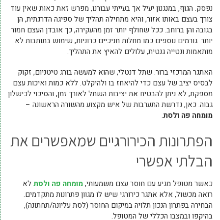
נפסק. הגוף, במנגנון יעיל אך בעייתי עבורנו, מפרש זאת כאות שאין עוד
צורך בעצם באותו אזור, והיא מתחילה תהליך של ספיגה הדרגתית, הן
בגובה והן ברוחב. ככל שחולף יותר זמן מהעקירה, כך אובדן העצם חמור
יותר. גורמים נוספים כמו מחלות חניכיים כרוניות, שימוש בתותבות לא
מותאמות ונטייה גנטית, עלולים להאיץ את התהליך.
האתגר המרכזי ברור: שתל דנטלי, שהוא למעשה בורג טיטניום, זקוק
לבסיס יציב של עצם כדי להיאחז בו ולהיקלט. ללא כמות ואיכות עצם
מספקת, לא ניתן להבטיח את יציבות השתל לאורך זמן, והסיכוי לכישלון
גבוה. כאן, נדרשת התערבות של איש מקצוע מהשורה הראשונה –
מומחה פה ולסת
.
הפתרונות הכירורגיים שמאפשרים את
הבלתי אפשרי
כאשר מטופל מגיע עם חוסר עצם משמעותי,
מומחה פה ולסת
לא
רואה מכשול, אלא אתגר כירורגי שיש לו מגוון פתרונות מתקדמים.
הבחירה בפתרון הנכון תלויה במיקום החוסר (לסת עליונה/תחתונה),
בהיקפו ובמצבו הכללי של המטופל.