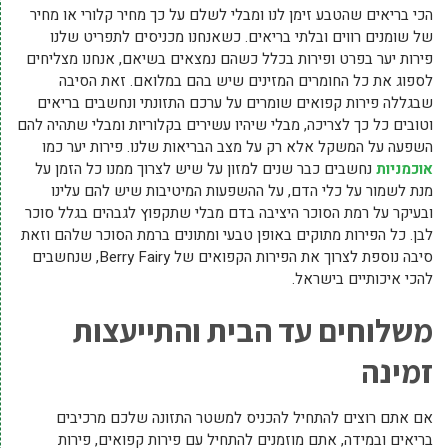
הכי בריאים שהטבע זימן לנו ומבלי לשלם על כך מחיר קלורי או מחיר
של שומנים רווים ובלתי בריאים. כשאנחנו מכניסים לתפריט שלנו
פירות יער בפרט ופירות בכלל כשהם נמצאים בשיאם, אנחנו מצליחים
לספוג את כל החומרים המזינים שיש בהם במלואם. זאת הסיבה
שבגללה פירות קפואים שומרים על ערכם התזונתי ונחשבים בריאים
וטובים כל כך לצריכה, מבלי שיהיו עשירים בקלוריות ומבלי שתהיה להם
השפעה על המשקל אלא רק על מצב הבריאות שלנו. פירות יער כמו
אוכמניות
נחשבים כבר שנים למזון על שיש לצרוך ממנו כל הזמן על
מנת לשמור על כלי הדם, על ההשפעות המיטיבות שיש להם עלינו
ובעיקר על רמת הסוכר היציבה בדם מבלי שתקפוץ לגבהים בגלל סוכר
לבן. כל הפירות מתוקים באופן טבעי ומתונים ברמת הסוכר שלהם וזאת
סיבה נוספת לצרוך את הפירות הקפואים של Berry Fairy, שנחשבים
להכי איכותיים בישראל.
משלוחים עד הבית והתייעצות
זמינה
אם אתם רוצים להתחיל להכניס למשטר התזונה שלכם מרכיבים
בריאים ובמידה, אתם מוזמנים להתחיל עם פירות קפואים, פירות