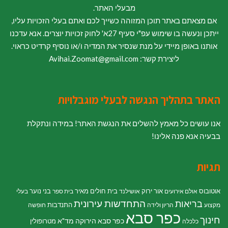
מבעלי האתר.
אם מצאתם באתר תוכן המזוהה כשייך לכם ואתם בעלי הזכויות עליו,
ייתכן ונעשה בו שימוש עפ"י סעיף 27א' לחוק זכויות יוצרים. אנא עדכנו
אותנו באופן מיידי על מנת שנסיר את המדיה ו/או נוסיף קרדיט כראוי.
ליצירת קשר: Avihai.Zoomat@gmail.com
האתר בתהליך הנגשה לבעלי מוגבלויות
אנו עושים כל מאמץ להשלים את הנגשת האתר! במידה ונתקלת
בבעיה אנא פנה אלינו!
תגיות
אוטובוס
אור ירוק
בית חולים מאיר
בני נוער
אולם אירועים
אושילנד
בית ספר
בעלי
התחדשות עירונית
בריאות
התנדבות
מקצוע
הריון ולידה
חופשה
כפר סבא
חינוך
כפר סבא הירוקה
מד"א
מטרופולין
כלכלה