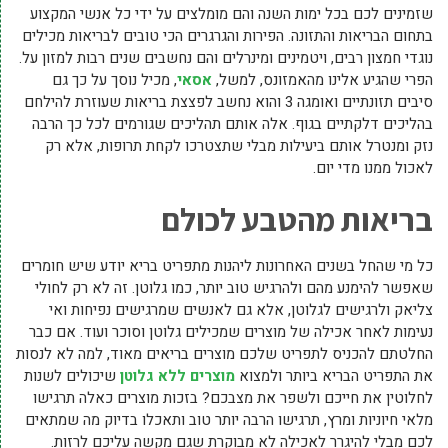
שזמינים לכם בכל ימות השנה והם מומלצים על ידי כל אנשי המקצוע
בתחום הבריאות והתזונה. הפירות והגרגרים הכי טובים לבריאות מכילים
נוגדי חמצון רבים, ויטמינים ומינרלים והם נחשבים שנים רבות למזון על.
הפרי שהגיע אלינו מהאמזונס, למשל,
אסאי
, מכיל נוסך על כך גם
סיבים תזונתיים ואומגה 3 והוא נחשב לפצצת בריאות שעוזרת להילחם
בהליכים דלקתיים בגוף. אלה אותם תהליכים שגורמים לכל כך הרבה
נזק ומנטרל אותם ביעילות מבלי שתצטרכו לקחת תרופות, אלא רק
לאכול ממנו מדי יום.
בריאות מהטבע לכולם
כל מי שהחל בשנים האחרונות ליהנות מתפריט בריא יודע שיש חומרים
שאפשר להימנע מהם ולהרגיש טוב יותר, כמו גלוטן. זה לא רק לחולי
צליאק ולרגישים לגלוטן, אלא גם לאנשים שמרגישים נפיחות ואי
נעימות לאחר אכילה של מוצרים שמכילים גלוטן וסוכר ועוד. אם כבר
החלטתם להכניס לתפריט שלכם מוצרים בריאים מאוד, למה לא לנסות
את התפריט הבריא ביותר ולמצוא
מוצרים ללא גלוטן
שיכולים לשנות
לחלוטין את חייכם ולשפר את מצבכם? בזכות מוצרים כאלה תרגישו
מלאי חיוניות ומרץ, תרגישו הרבה יותר טוב ותאכלו בדיוק מה שמתאים
לכם מבלי להיגרר לאכילה לא מבוקרת שגם מקשה עליכם לרזות.