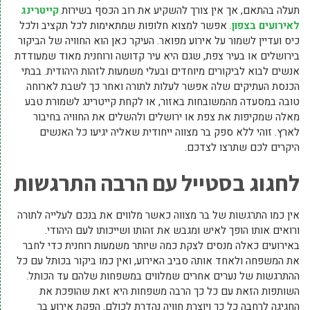
תעלה בהתאם, אך אין צורך להשקיע את רוב הכסף בשירות
קייטרינג
לאירועים בצפון
. אפשר למצוא חלופות שמתאימות לכל תקציב ולכל
כיס ועדיין לשמור על אירוע מפואר. העיקר כאן הוא החוויה של הביקור
בירושלים או בעיר צפת, שגם היא עיר קדושה ורוחנית מאוד שמעודדת
אנשים לבוא לביקורים מיוחדים ובעלי משמעות לזהות היהודית. בבתי
הכנסת העתיקים שלה אפשר לעלות לתורה ואחר כך לשבת לארוחה
טובה במסעדה מהמשובחות באזור, או לקחת קייטרינג לשמורת טבע
מאלה שמקיפות את צפת או ירושלים ולהשלים את החוויה בחיבור
לארץ. זוהי ללא ספק בר מצווה ייחודית שאליה יגיעו כל האנשים
היקרים לכם שתרצו לצדכם.
לחגוג בסטייל עם הרבה התרגשות
אין כמו התרגשות של בר מצווה כאשר מלווים את בנכם לעלייה לתורה
ורואים אותו הופך לאיש ומגבש את זהותו ושייכותו לעם היהודי.
באירועים כאלה מנסים לצקת כמה שיותר משמעות רוחנית כדי לחבר
את המשפחה ולאחד אותה סביב האירוע, ואין כמו ביקור בכותל עם כל
ההתרגשות של נערים אחרים שמלווים במשפחות שלהם עד הכותל.
השותפות הזאת עם כל כך הרבה משפחות היא זאת שהופכת את
החגיגה לרחבה כל כך ויוצרת חוויה נהדרת לכולם. הפקת אירוע בר