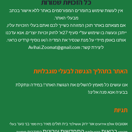
כל הזכויות שמורות
אין לעשות שימוש בחומרים המפורסמים באתר ללא אישור בכתב
מבעלי האתר.
אם מצאתם באתר תוכן המזוהה כשייך לכם ואתם בעלי הזכויות עליו,
ייתכן ונעשה בו שימוש עפ"י סעיף 27א' לחוק זכויות יוצרים. אנא עדכנו
אותנו באופן מיידי על מנת שנסיר את המדיה ו/או נוסיף קרדיט כראוי.
ליצירת קשר: Avihai.Zoomat@gmail.com
האתר בתהליך הנגשה לבעלי מוגבלויות
אנו עושים כל מאמץ להשלים את הנגשת האתר! במידה ונתקלת
בבעיה אנא פנה אלינו!
תגיות
אוטובוס
אור ירוק
בית חולים מאיר
בני נוער
אולם אירועים
אושילנד
בית ספר
בעלי
התחדשות עירונית
בריאות
התנדבות
מקצוע
הריון ולידה
חופשה