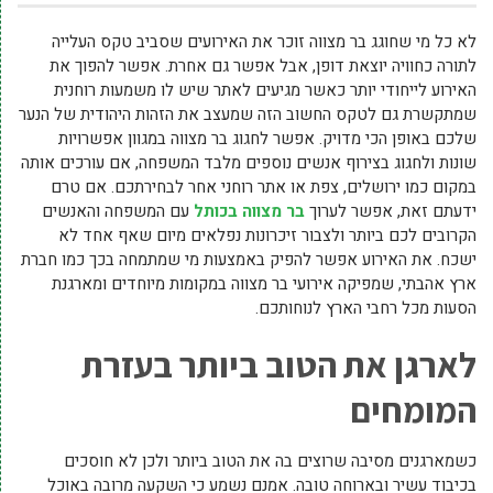
לא כל מי שחוגג בר מצווה זוכר את האירועים שסביב טקס העלייה
לתורה כחוויה יוצאת דופן, אבל אפשר גם אחרת. אפשר להפוך את
האירוע לייחודי יותר כאשר מגיעים לאתר שיש לו משמעות רוחנית
שמתקשרת גם לטקס החשוב הזה שמעצב את הזהות היהודית של הנער
שלכם באופן הכי מדויק. אפשר לחגוג בר מצווה במגוון אפשרויות
שונות ולחגוג בצירוף אנשים נוספים מלבד המשפחה, אם עורכים אותה
במקום כמו ירושלים, צפת או אתר רוחני אחר לבחירתכם. אם טרם
ידעתם זאת, אפשר לערוך
בר מצווה בכותל
עם המשפחה והאנשים
הקרובים לכם ביותר ולצבור זיכרונות נפלאים מיום שאף אחד לא
ישכח. את האירוע אפשר להפיק באמצעות מי שמתמחה בכך כמו חברת
ארץ אהבתי, שמפיקה אירועי בר מצווה במקומות מיוחדים ומארגנת
הסעות מכל רחבי הארץ לנוחותכם.
לארגן את הטוב ביותר בעזרת
המומחים
כשמארגנים מסיבה שרוצים בה את הטוב ביותר ולכן לא חוסכים
בכיבוד עשיר ובארוחה טובה. אמנם נשמע כי השקעה מרובה באוכל