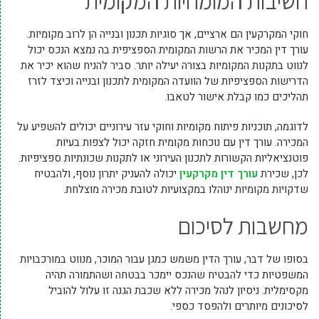
חשיבות המומחיות המקומית
חוקי המקרקעין הם ארציים, אך סוגיות תכנון ובנייה הן לרוב מקומיות.
עורך דין המכיר את הרשות המקומית הספציפית בה נמצא הנכס יכול
לנווט בתקנות המקומיות בצורה יעילה יותר. סביר להניח שהוא יכיר את
הדרישות הספציפיות של הוועדה המקומית לתכנון ובנייה וכיצד לזרז
תהליכים כמו קבלת אישור לטאבו.
לדוגמה, תוכניות פיתוח מקומיות וחוקי עזר עירוניים יכולים להשפיע על
המכירה. עורך דין עם נוכחות מקומית חזקה יכול לצפות בעיות
פוטנציאליות הקשורות לתכנון העירוני או לתקנות שכונתיות ספציפיות.
לכן, שכירת
עורך דין מקרקעין
יכולה להעניק יתרון נוסף, ולהבטיח
שדקויות מקומיות ינוהלו במקצועיות לטובת מכירה מוצלחת.
מחשבות לסיכום
בסופו של דבר, עורך הדין משמש כמגן עבור המוכר, מנווט במורכבויות
המשפטיות כדי להבטיח שהנכס יימכר בבטחה ושהתמורה תהיה
מקסימלית. ניסיון לנהל מכירה ללא שכבת הגנה זו עלול להוביל
לסיכונים מיותרים ולהפסד כספי.