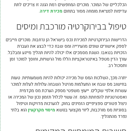
הכלכליים של המוכר. מוכרים המחפשים רמת הגנה זו צריכים לתת
עדיפות למציאת מומחה מסור בתחום
מכירת דירה
.
טיפול בבירוקרטיה מורכבת ומיסים
הדרישות הבירוקרטיות למכירת נכס בישראל הן נרחבות. מוכרים חייבים
לספק אישורים שונים מהעירייה ומס שבח כדי לבצע את העברת
הזכויות בטאבו. השגת מסמכים אלו יכולה להיות תהליך מייגע ומבלבל.
עורך הדין מטפל באינטראקציות הללו מול הרשויות, וחוסך למוכר זמן
ותסכול רב.
יתרה מכך, השלכות המס של מכירה יכולות להיות משמעותיות. טעות
בחישוב מס שבח או התעלמות מהיטל השבחה עלולות לעלות למוכר
עשרות אלפי שקלים. ייעוץ משפטי מספק הערכת מס מקדמית
ואסטרטגיות להפחתת המס. זה עשוי לכלול תזמון נכון של המכירה או
ניצול פטורים ספציפיים הזמינים בחוק. להערכות מדויקות וטיפול
בסוגיות מס מורכבות, ליווי מקצועי בנושא
מיסוי מקרקעין
הוא בלתי
נפרד מהתהליך.