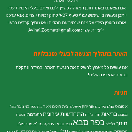
מבעלי האתר.
אם מצאתם באתר תוכן המזוהה כשייך לכם ואתם בעלי הזכויות עליו,
ייתכן ונעשה בו שימוש עפ"י סעיף 27א' לחוק זכויות יוצרים. אנא עדכנו
אותנו באופן מיידי על מנת שנסיר את המדיה ו/או נוסיף קרדיט כראוי.
ליצירת קשר: Avihai.Zoomat@gmail.com
האתר בתהליך הנגשה לבעלי מוגבלויות
אנו עושים כל מאמץ להשלים את הנגשת האתר! במידה ונתקלת
בבעיה אנא פנה אלינו!
תגיות
אוטובוס
אור ירוק
בית חולים מאיר
בני נוער
אולם אירועים
אושילנד
בית ספר
בעלי
התחדשות עירונית
בריאות
התנדבות
מקצוע
הריון ולידה
חופשה
כפר סבא
חינוך
כפר סבא הירוקה
מד"א
מטרופולין
כלכלה
נדל"ן
מסעדות
נשים
סטודנטים
משטרה
משטרת ישראל
נגישות
ניצולי שואה
ספורט