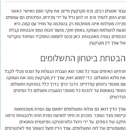
עבור אנשים רבים, נכס מקרקעין מייצג את עיקר הונם האישי. כאשר
מגיע הזמן להמיר נכס זה להון נזיל על ידי מכירתו, הסיכונים הם עצומים.
מכירה מוצלחת אינה מסתכמת רק בהסכמה על מחיר עם קונה; היא
נוגעת להשלמת העסקה באופן חוקי, מזעור חבות המס והבטחת קבלת
הכספים בצורה מאובטחת. כאן נכנס לתמונה התפקיד המיוחד והקריטי
של עורך דין מקרקעין.
הבטחת ביטחון התשלומים
תרחיש האימים עבור כל מוכר הוא העברת הבעלות על הנכס מבלי לקבל
את מלוא התשלום. כדי למנוע זאת, עורך דין מקרקעין בונה את העסקה
עם מנגנוני ביטחון קפדניים. הדבר כרוך בדרך כלל בהחזקת התשלום
הסופי בנאמנות עד להכנת כל מסמכי ההעברה ותשלום כל המיסים
הנדרשים.
עורך הדין דואג גם שלוח התשלומים יתואם עם הסרת משכנתאות
קיימות מצד המוכר. סנכרון זה חיוני למניעת הפרת חוזה ולהבטחת זרימה
חלקה של כספים. על ידי ניהול הלוגיסטיקה הפיננסית והתנאים
המשפטיים של לוח התשלומים, עורך הדין פועל כשומר סף לאינטרסים