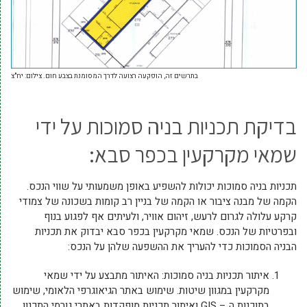
בתרשים זה, הופקעה רצועה לדרך המסומנת בצבע חום. צילום: יח"צ
בדיקת תכניות בניה סמוכות על ידי
שמאי מקרקעין בכפר סבא:
תכניות בניה סמוכות יכולות להשפיע באופן משמעותי על שווי הנכס.
הקמה של מבנה ציבור או הקמה של בניין רב קומות בשכונה של צמודי
קרקע עלולה לגרום לרעש, זיהום אוויר, ולעיתים אף לפגוע בנוף
ובפרטיות של הנכס. שמאי מקרקעין בכפר סבא יבדוק את תכניות
הבניה הסמוכות כדי להעריך את ההשפעה שלהן על הנכס:
איתור תכניות בניה סמוכות: האיתור מתבצע על ידי שמאי
מקרקעין במגוון שיטות. שימוש באתר הגיאוגרפי הלאומי, שימוש
בתוכנות ה – GIS ואיתור תכניות מופקדות באתרי גורמי התכנון.