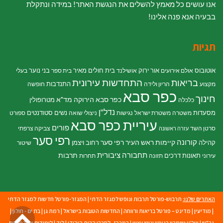
אנו עושים כל מאמץ להשלים את הנגשת האתר! במידה ונתקלת
בבעיה אנא פנה אלינו!
תגיות
אוטובוס
אור ירוק
בית חולים מאיר
בני נוער
אולם אירועים
אושילנד
בית ספר
בעלי
התחדשות עירונית
בריאות
התנדבות
מקצוע
הריון ולידה
חופשה
כפר סבא
חינוך
כפר סבא הירוקה
מד"א
מטרופולין
כלכלה
נדל"ן
מסעדות
נשים
סטודנטים
משטרה
משטרת ישראל
נגישות
ניצולי שואה
ספורט
עיריית כפר סבא
פורים
סרטן השד
צביקה צרפתי
עזרה ראשונה
רפי סער
קורונה
קיימות
ראש העיר רפי סער
קהילה
רחוב ויצמן
שיטור
תחבורה ציבורית
תרבות
תאונות דרכים
עירוני
תזונה
תחרות
האתרים שלנו:
תרבוש-פורטל תרבות ונופש למגזר הדתי
|
המגזר-פורטל חדשות למגזר הדתי
גל
|
מודיעין
|
מדינט – פורטל בריאות ורווחה
|
החדשות הטובות בישראל
|
רמת גן
|
בת ים - חולון
|
גב"ש
|
יש''ע:שומרון בנימין וגוש עציון
|
במרכז- לחברי הבית היהודי
|
לוד
|
לימודים אקדמאיים