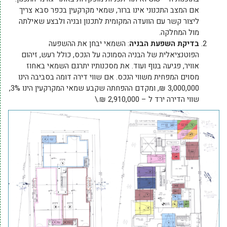
אם המצב התכנוני אינו ברור, שמאי מקרקעין בכפר סבא צריך
ליצור קשר עם הוועדה המקומית לתכנון ובניה ולבצע שאילתה
מול המחלקה.
בדיקת השפעת הבניה
: השמאי יבחן את ההשפעה
הפוטנציאלית של הבניה הסמוכה על הנכס, כולל רעש, זיהום
אוויר, פגיעה בנוף ועוד. את מסכנותיו יתרגם השמאי באחוז
מסוים המפחית משווי הנכס. אם שווי דירה דומה בסביבה הינו
3,000,000 ₪, ומקדם ההפחתה שקבע שמאי המקרקעין הינו 3%,
שווי הדירה ירד ל – 2,910,000 ₪.\