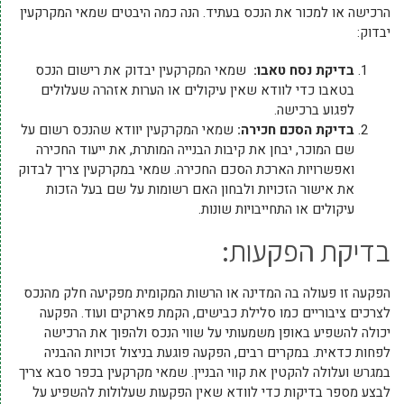
הרכישה או למכור את הנכס בעתיד. הנה כמה היבטים שמאי המקרקעין
יבדוק:
בדיקת נסח טאבו:
שמאי המקרקעין יבדוק את רישום הנכס
בטאבו כדי לוודא שאין עיקולים או הערות אזהרה שעלולים
לפגוע ברכישה.
בדיקת הסכם חכירה:
שמאי המקרקעין יוודא שהנכס רשום על
שם המוכר, יבחן את קיבות הבנייה המותרת, את ייעוד החכירה
ואפשרויות הארכת הסכם החכירה. שמאי במקרקעין צריך לבדוק
את אישור הזכויות ולבחון האם רשומות על שם בעל הזכות
עיקולים או התחייבויות שונות.
בדיקת הפקעות:
הפקעה זו פעולה בה המדינה או הרשות המקומית מפקיעה חלק מהנכס
לצרכים ציבוריים כמו סלילת כבישים, הקמת פארקים ועוד. הפקעה
יכולה להשפיע באופן משמעותי על שווי הנכס ולהפוך את הרכישה
לפחות כדאית. במקרים רבים, הפקעה פוגעת בניצול זכויות ההבניה
במגרש ועלולה להקטין את קווי הבניין. שמאי מקרקעין בכפר סבא צריך
לבצע מספר בדיקות כדי לוודא שאין הפקעות שעלולות להשפיע על