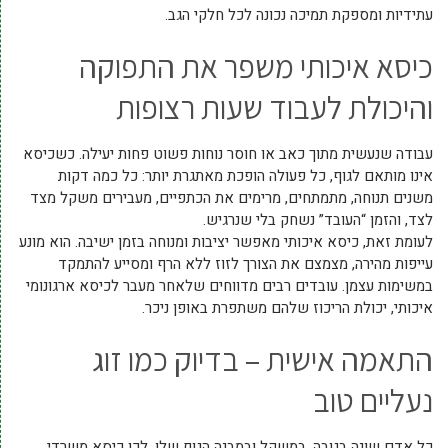
עתידיות ומספקת תמיכה נכונה לכל חלקי הגב.
כיסא איכותי משפר את התפוקה
והיכולת לעבוד שעות רצופות
עבודה שנעשית מתוך כאב או חוסר נוחות פשוט פחות יעילה. כשכיסא
אינו מותאם לגוף, כל פעולה הופכת מאתגרת יותר: כל כמה דקות
משנים תנוחה, מתמתחים, מרימים את הכתפיים, מעבירים משקל מצד
לצד, והזמן “העובד” נשחק בלי שנרגיש.
לעומת זאת, כיסא איכותי מאפשר יציבות ומנוחה בזמן ישיבה. הוא מונע
עייפות מהירה, מצמצם את הצורך לזוז ללא הרף ומסייע להתמקד
במשימות עצמן. עובדים רבים מדווחים שלאחר מעבר לכיסא ארגונומי
איכותי, יכולת הריכוז שלהם משתפרת באופן ניכר.
התאמה אישית – בדיוק כמו זוג
נעליים טוב
כל אדם שונה בגובה, במשקל ובמבנה הגוף שלו. לכן כיסא משרדי