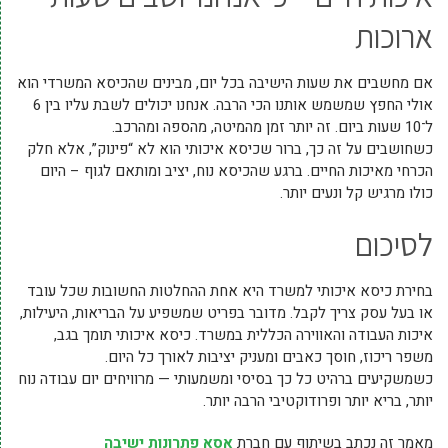
ארוכות
אם מחשבים את שעות הישיבה בכל יום, מבינים שהכיסא המשרדי הוא
אולי החפץ שמשמש אותנו הכי הרבה. אנחנו יכולים לשבת עליו בין 6
ל־10 שעות ביום. זה יותר זמן מהמיטה, מהספה ומהרכב.
כשחושבים על זה כך, ברור שכיסא איכותי הוא לא “פינוק”, אלא חלק
הכרחי מאיכות החיים. ברגע שהכיסא נוח, יציב ומותאם לגוף – היום
כולו מרגיש קל ונעים יותר.
לסיכום
בחירת כיסא איכותי למשרד היא אחת ההחלטות החשובות שכל עובד
או בעל עסק צריך לקבל. מדובר בפריט שמשפיע על הבריאות, היעילות,
איכות העבודה והאווירה הכללית במשרד. כיסא איכותי תומך בגב,
משפר ריכוז, חוסך כאבים ומעניק יציבות לאורך כל היום.
כשמשקיעים ברהיט כל כך בסיסי ומשמעותי — מרוויחים יום עבודה נוח
יותר, בריא יותר ופרודוקטיבי הרבה יותר.
מאמר זה נכתב בשיתוף עם חברת
אסא פתרונות ישיבה