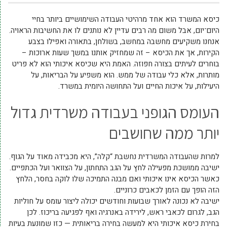
כיסא המשרד הוא אחד מרהיטי העבודה השימושיים ביותר בחיי
היום־יום, אבל משום מה רבים עדיין לא נותנים לו את החשיבות הראויה.
אנחנו משקיעים מחשבה במחשב, בשולחן, בתאורה ואפילו בצבע
הקירות, אך את הכיסא – זה שמחזיק אותנו במשך שעות ארוכות –
בוחרים לעיתים בצורה חפוזה. האמת היא שכיסא איכותי הוא לא פריט
מותרות, אלא כלי עבודה של ממש. הוא משפיע על הבריאות, על
היעילות, על איכות החיים ועל התחושה היומית במשרד.
העומס הגופני בעבודה משרדית גדול
יותר ממה שחושבים
למרות שהעבודה המשרדית נחשבת “קלה”, היא מכבידה מאוד על הגוף.
ישיבה ממושכת מפעילה לחץ על הגב התחתון, על הצוואר ועל הכתפיים.
כאשר הכיסא אינו איכותי ואם מבנה התמיכה שלו לוקה בחסר, הלחץ
הזה הופך עם הזמן לכאבים כרוניים.
ישיבה לא נכונה לאורך שבועות וחודשים יכולה ליצור עומס על חוליות
הגב, לגרום לכאבי ראש, לירידה באנרגיה ואף לפגיעה בריכוז. לכן
בחירת כיסא איכותי היא למעשה בחירה בריאותית — כזו שמונעת בעיות