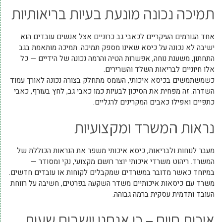
תמיכה נכונה מונעת בעיות בריאותיות
אחד הגורמים העיקריים לכאבי גב כרוניים אצל אנשים עובדים הוא
ישיבה לא נכונה על כיסא שאינו מספק תמיכה. תמיכה מותאמת בגב
התחתון, משענת נוחה, אפשרות הטיה והרמה נכונה של הידיים — כל
אלו חיוניים לבריאות השלד והשרירים.
כשמשתמשים בכיסא איכותי, העומס מתחלק בצורה נכונה לאורך עמוד
השדרה. זה מפחית את הסיכון לבעיות כמו כאבי גב, לחץ בעורף, כאבי
כתפיים ואפילו כאבים המקרינים לרגליים.
נראות המשרד ומקצועיות
מעבר לנוחות ולבריאות, כיסא איכותי משפר את הנראות הכוללת של
המשרד. ריהוט משרדי איכותי יוצר רושם מקצועי, נקי ומסודר —
במיוחד כאשר מדובר במשרדים שמקבלים לקוחות או עובדים חדשים.
משרד עם כיסאות איכותיים משדר השקעה בפרטים, חשיבה על רווחת
העובד ותדמית עסקית ברמה גבוהה.
איכות חיים – כי אנחנו יושבים שעות