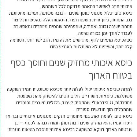
איכותי חייב לאפשר התאמה מדויקת לכל משתמש.
כיסא טוב יכלול מנגנוני כוונון שונים — גובה משתנה, תמיכה מתכווננת
בגב התחתון, כיוון זווית משענת ועוד. התאמות אלה מאפשרות ליצור
תנוחת ישיבה נכונה ואחידה, שמפחיתה עומסים מיותרים ומאפשרת
לעבוד לאורך זמן בצורה נעימה.
כשהכיסא מתאים לגוף, מרגישים את זה מיד. הגב ישר יותר, הנשימה
קלה יותר, והעייפות לא משתלטת באמצע היום.
כיסא איכותי מחזיק שנים וחוסך כסף
בטווח הארוך
למרות שכיסא איכותי יכול לעלות יותר מכיסא פשוט, זו תמיד השקעה
משתלמת. כיסאות משרדיים זולים נוטים להישחק מהר: משענות
מתפרקות, גז הידראולי שמפסיק לעבוד, גלגלים נשברים וחומרים
שמתבלים תוך חודשים ספורים.
כיסא טוב, לעומת זאת, בנוי מחומרים חזקים, מנגנונים איכותיים ובד או
ריפוד עמיד. הוא מחזיק שנים רבות ונותן תמורה גבוהה לכסף — כך
שבטווח הארוך דווקא ההשקעה בכיסא איכותי חוסכת הוצאות חוזרות.