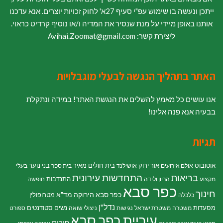
ייתכן ונעשה בו שימוש עפ"י סעיף 27א' לחוק זכויות יוצרים. אנא עדכנו
אותנו באופן מיידי על מנת שנסיר את המדיה ו/או נוסיף קרדיט כראוי.
ליצירת קשר: Avihai.Zoomat@gmail.com
האתר בתהליך הנגשה לבעלי מוגבלויות
אנו עושים כל מאמץ להשלים את הנגשת האתר! במידה ונתקלת
בבעיה אנא פנה אלינו!
תגיות
אוטובוס
אור ירוק
בית חולים מאיר
בני נוער
אולם אירועים
אושילנד
בית ספר
בעלי
התחדשות עירונית
בריאות
התנדבות
מקצוע
הריון ולידה
חופשה
כפר סבא
חינוך
כפר סבא הירוקה
מד"א
מטרופולין
כלכלה
נדל"ן
מסעדות
נשים
סטודנטים
משטרה
משטרת ישראל
נגישות
ניצולי שואה
ספורט
עיריית כפר סבא
פורים