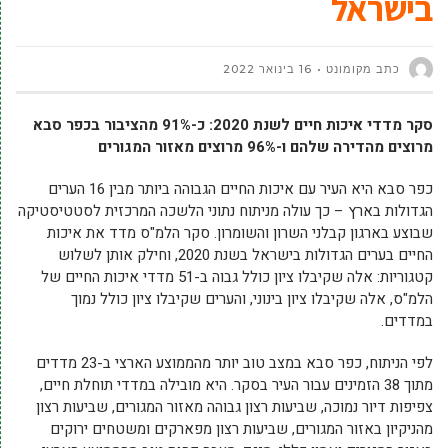
בישראל
כתב מקומונט
16 בינואר 2022
סקר מדדי איכות חיים לשנת 2020: כ-91% מהציבור בכפר סבא
מרוצים מהדירה שלהם ו-96% מרוצים מאזור המגורים
כפר סבא היא העיר עם איכות החיים הגבוהה ביותר מבין 16 הערים
הגדולות בארץ – כך עולה מניתוח נתוני הלשכה המרכזית לסטטיסטיקה
שבוצע בארגון קבלני השרון והשומרון. סקר הלמ"ס מדד את איכות
החיים בערים הגדולות בישראל בשנת 2020, וחילק אותן לשלוש
קטגוריות: אלה שקיבלו ציון כולל גבוה ב-51 מדדי איכות החיים של
הלמ"ס, אלה שקיבלו ציון בינוני, והערים שקיבלו ציון כולל נמוך
במדדים.
לפי הניתוח, כפר סבא במצב טוב יותר מהממוצע הארצי ב-23 מדדים
מתוך 38 הזמינים עבור העיר בסקר. היא מובילה במדדי תוחלת חיים,
צפיפות דיור נמוכה, שביעות רצון גבוהה מאזור המגורים, שביעות רצון
מהניקיון באזור המגורים, שביעות רצון מפארקים ומשטחים ירוקים