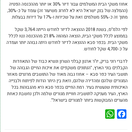
אחוז משקי הבית המשלמים עבור דיור 30% או יותר מההכנסה הפנויה
(ההמלצה של בנק ישראל היא לא לחרוג משיעור זה) עומד על כ-30%,
מתוך זה כ-55% משלמים זאת על שכירות ו-17% על דירות בבעלות.
לפי הלמ"ס, בשנת 2018 ההוצאה לדיור לחודש הייתה 3,764 שקל
בממוצע לכלל משקי הבית, הוצאה המהווה 21.8% מההכנסה נטו לכלל
משקי הבית. בכפר סבא ההוצאה לדיור לחודש היתה גבוהה יותר ועמדה
על כ-4,700 שקל לחודש.
לדברי רוני בריק, יו"ר ארגון קבלני השרון ונשיא כבוד של התאחדות
הקבלנים בוני הארץ, "הנתונים משקפים את איכות החיים הגבוהה של
תושבי העיר כפר סבא – אחוז גבוה מאוד של התושבים מרוצים מאזור
המגורים שלהם ומהדירה שלהם, וזאת בין היתר הודות לפיתוח ולבנייה
האיכותית שנעשית בעיר. רמת החיים בכפר סבא היא מהגבוהות בכל
הארץ, העיר מעניקה לתושביה חוויית מגורים שלמה ולכן נחשבת כאחת
מהערים המבוקשות ביותר למגורים בישראל".
WhatsApp
Facebook