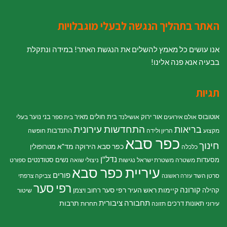
האתר בתהליך הנגשה לבעלי מוגבלויות
אנו עושים כל מאמץ להשלים את הנגשת האתר! במידה ונתקלת
בבעיה אנא פנה אלינו!
תגיות
אוטובוס
אור ירוק
בית חולים מאיר
בני נוער
אולם אירועים
אושילנד
בית ספר
בעלי
התחדשות עירונית
בריאות
התנדבות
מקצוע
הריון ולידה
חופשה
כפר סבא
חינוך
כפר סבא הירוקה
מד"א
מטרופולין
כלכלה
נדל"ן
מסעדות
נשים
סטודנטים
משטרה
משטרת ישראל
נגישות
ניצולי שואה
ספורט
עיריית כפר סבא
פורים
סרטן השד
צביקה צרפתי
עזרה ראשונה
רפי סער
קורונה
קיימות
ראש העיר רפי סער
קהילה
רחוב ויצמן
שיטור
תחבורה ציבורית
תרבות
תאונות דרכים
עירוני
תזונה
תחרות