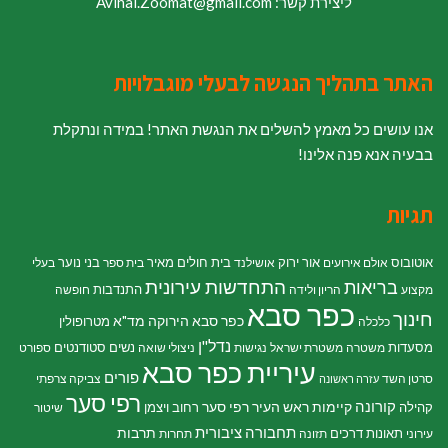
ליצירת קשר: Avihai.Zoomat@gmail.com
האתר בתהליך הנגשה לבעלי מוגבלויות
אנו עושים כל מאמץ להשלים את הנגשת האתר! במידה ונתקלת
בבעיה אנא פנה אלינו!
תגיות
אוטובוס
אור ירוק
בית חולים מאיר
בני נוער
אולם אירועים
אושילנד
בית ספר
בעלי
התחדשות עירונית
בריאות
התנדבות
מקצוע
הריון ולידה
חופשה
כפר סבא
חינוך
כפר סבא הירוקה
מד"א
מטרופולין
כלכלה
נדל"ן
מסעדות
נשים
סטודנטים
משטרה
משטרת ישראל
נגישות
ניצולי שואה
ספורט
עיריית כפר סבא
פורים
סרטן השד
צביקה צרפתי
עזרה ראשונה
רפי סער
קורונה
קיימות
ראש העיר רפי סער
קהילה
רחוב ויצמן
שיטור
תחבורה ציבורית
תרבות
תאונות דרכים
עירוני
תזונה
תחרות