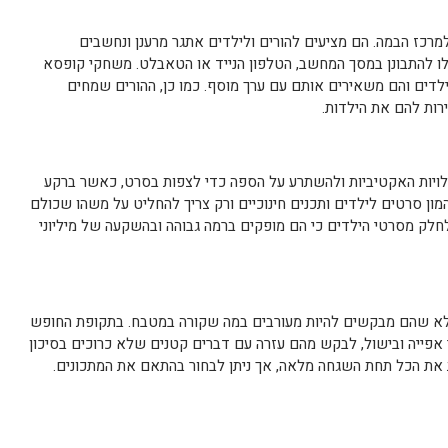
רכז הבמה. הם מציעים להורים ולילדים אתגר מרענן ונחשבים
ו להתבונן במסך המחשב, הטלפון הנייד או הטאבלט. משחקי קופסא
ילדים והם משאירים אותם עם ערך מוסף. כמו כן, ההורים שמחים
ירות להם את הילדות.
יות האקטיביות ולהשתרע על הספה כדי לצפות בסרט, כאשר ברקע
המון סרטים לילדים ותכנים חינוכיים ורק צריך להחליט על משהו שכולם
לק מסרטי הילדים כי הם מופקים ברמה גבוהה ובהשקעה של מיליוני
 פלא שהם מבקשים להיות מעורבים במה שקורה במטבח. בתקופת החופש
פייה ובישול, לבקש מהם עזרה עם דברים קטנים שלא כרוכים בסיכון
 את הכל תחת השגחה מלאה, אך ניתן לבחור בהתאם את המתכונים.