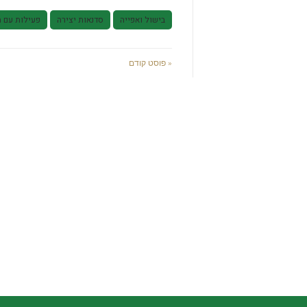
בישול ואפייה
סדנאות יצירה
פעילות עם ה
« פוסט קודם