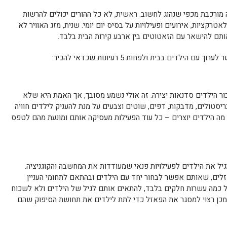
 מורכבת מכפי שנהוג לחשוב. ראשית, לא כל ההורים יכולים להרשות
רקציות, אירועים ופעילויות על בסיס יום יומי. שנית, מזג האוויר לא
ותם להישאר עם הזאטוטים בין ארבע קירות הבית בלבד.
ילדים בבית ולפחות 5 רעיונות שכדאי להכיר:
עבור הילדים סדנאות יצירה. זה אולי נשמע מסובך, אך האמת היא שלא
ריסטולים, מדבקות, דפים, שוטים וצבעים על מנת להעניק לילדים חוויה
מה הילדים יוצרים – כל עוד הפעילות מעסיקה אותם ומונעת מהם לטפס
יל את הילדים לפעילויות פנאי שמעודדות את המחשבה והקוגניציה.
זלים, שאותם אפשר לבחור יחד עם הילדים ובהתאם לתחומי העניין
 כמה עשרות חלקים בלבד, להתאים אותם לגיל של הילדים ולא לשכוח
מכן רצוי למסגר את הפאזל כדי לתת לילדים את תחושת הסיפוק שהם