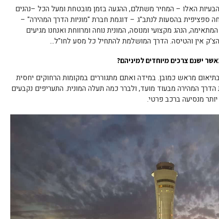
 הבעיות האלו – המחיר משתלם, ההגעה בזמן מובטחת ומעל הכל –נהנים
 ספציפית בהסעות לנתב"ג – דוגמת חברת "מוניות הדרך המהירה" –
תאימה, הנהג מקצועי ומנוסה, המונית נוחה ומרווחת ואנחנו מגיעים
 הצ'ק אין והטיסה. הדרך המושלמת להתחיל כל מסע לחו"ל…
כאשר ישנם צרכים מיוחדים למיניהם?
, בתיאום מראש כמובן. במידה ואתם מתגוררים במקומות הרחוקים יחסית
 הדרך המהירה מבעוד מועד, ולברר כמה תעלה המונית. התעריפים נקבעים
ותר מנסיעה ברכב פרטי.