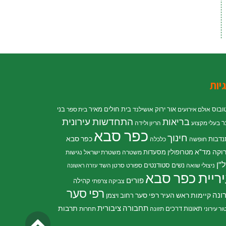
יות
ובוס
אור ירוק
בית חולים מאיר
בני
אולם אירועים
אושילנד
בית ספר
התחדשות עירונית
בריאות
ר
בעלי מקצוע
הריון ולידה
כפר סבא
חינוך
כפר סבא
נדבות
חופשה
כלכלה
וקה
מד"א
מטרופולין
מסעדות
משטרה
משטרת ישראל
נגישות
"ן
נשים
סטודנטים
ניצולי שואה
ספורט
סרטן השד
עזרה ראשונה
ריית כפר סבא
פורים
קהילה
צביקה צרפתי
רפי סער
ונה
קיימות
ראש העיר רפי סער
רחוב ויצמן
תחבורה ציבורית
תרבות
תאונות דרכים
ור עירוני
תזונה
תחרות
גליל