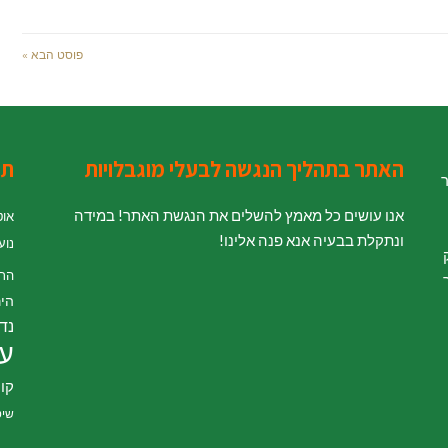
פוסט הבא »
האתר בתהליך הנגשה לבעלי מוגבלויות
תג
ר
אנו עושים כל מאמץ להשלים את הנגשת האתר! במידה
אוט
ונתקלת בבעיה אנא פנה אלינו!
נוע
' לחוק
הת
היר
נדל
עי
קור
שיט