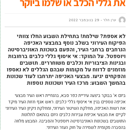
את גללי הכלב או שלמו ביוקר
ערן הלר
29 בנובמבר 2022
לא אספת? שילמת! בתחילת השבוע החלו צוותי
הפיקוח העירוני בשלב נוסף במבצעי האכיפה
הנרחבים ברחבי העיר, והפעם בשכונת האוניברסיטה
ויוספטל. על המוקד: אי איסוף גללי כלבים ברחובות
ובגינות הציבוריות וכלבים משוחררים. תושבים
מוזמנים לדווח על מקומות שבהם הגללים לא נאספו
והפקחים יגיעו. מבצעי האכיפה יתרחבו לעוד שכונות
בהמשך השבוע: מרכז העיר ושכונות נוספות
ביום א' בבוקר ביצעה עיריית כפר סבא, בהנחיית ראש העיר מבצעי
אכיפה נוספים בגין אי איסוף גללי כלבים. ראש אגף חזות העיר מיקד
את רשות האכיפה, מחלקת השיטור העירוני, ומחלקת ניקיון העיר העירוני
לקיים את מבצעי אכיפת עבירות כלבים היום בהתאם לתלונות
התושבים בשכונות האוניברסיטה ויוספטל והסביבה. המבצע מלווה
בהסברה מקומית לשמירה על חוק העזר העירוני.