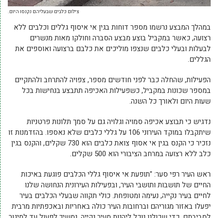
צילום כלבים שבעליהם נקנסו היום.
במהלך המבצע נרשמו מספר דוחות בגין אי איסוף גללים וכלבים ללא
רצועה, כאשר במקביל בוצע מבצע הסברה וחולקו מאות מנשרים
לבעלות ובעלי כלבים שנצפו מוליכים את כלבם ברצועה ואוספים את
הגללים.
הפעילות, שהחלה כבר לפני חודשים מספר, צפויה להתרחב ולהתקיים
במספר שכונות במקביל, כשפעילות האכיפה תתבצע בנחישות בכל
שעות היום ולאורך כל השנה.
נדגיש כי תבוצע אכיפה סמויה וגלויה גם על סמך תלונות פרטניות
שיתקבלו במוקד העירוני 106 על גללי כלבים שלא נאספו. בהזדמנות זו
נזכיר כי הקנס בגין אי אסוף צואת כלבים הוא 730 שקלים, והקנס בגין
כלב ללא רצועה במרחב הציבורי הוא 500 שקלים.
ראש העיר רפי סער: "תופעת אי איסוף גללי הכלבים פוגעת באיכות
החיים של תושבות ותושבי העיר, ובפעילות העירונית הנחושה שלנו
לחיים בעיר נקייה, נעימה ומטופחת. כולי תקווה שבעלי הכלבים בעיר
יפעלו באזור מגוריהם וברחובות העיר כולה באחריות ובאכפתיות מרבית
לסביבתם, כדי שכולנו נוכל ליהנות מעיר נקייה. נמשיך לפעול עד למיגור