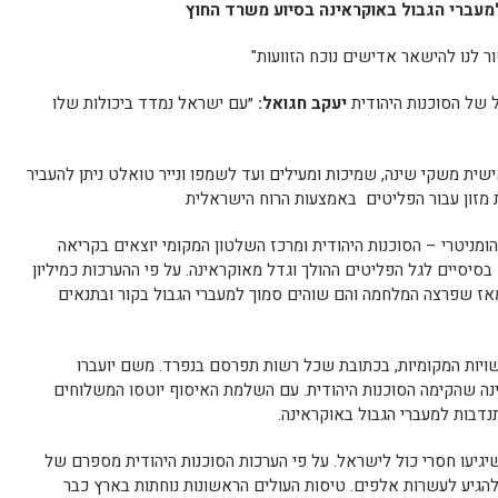
למעברי הגבול באוקראינה בסיוע משרד החוץ
ר לנו להישאר אדישים נוכח הזוועות"
על של הסוכנות היהודית
יעקב חגואל:
״עם ישראל נמדד ביכולות שלו
ישית משקי שינה, שמיכות ומעילים ועד לשמפו ונייר טואלט ניתן להעביר
 מזון עבור הפליטים באמצעות הרוח הישראלית
מניטרי – הסוכנות היהודית ומרכז השלטון המקומי יוצאים בקריאה
בסיסיים לגל הפליטים ההולך וגדל מאוקראינה. על פי ההערכות כמיליון
אז שפרצה המלחמה והם שוהים סמוך למעברי הגבול בקור ובתנאים
שויות המקומיות, בכתובת שכל רשות תפרסם בנפרד. משם יועברו
ינה שהקימה הסוכנות היהודית. עם השלמת האיסוף יוטסו המשלוחים
דבות למעברי הגבול באוקראינה.
גיעו חסרי כול לישראל. על פי הערכות הסוכנות היהודית מספרם של
הגיע לעשרות אלפים. טיסות העולים הראשונות נוחתות בארץ כבר