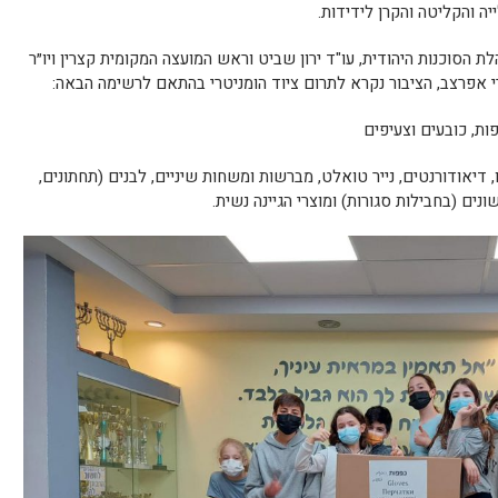
ה והקליטה והקרן לידידות.
לת הסוכנות היהודית, עו"ד ירון שביט וראש המועצה המקומית קצרין ויו״ר
י אפרצב, הציבור נקרא לתרום ציוד הומניטרי בהתאם לרשימה הבאה:
ות, כובעים וצעיפים
, דיאודורנטים, נייר טואלט, מברשות ומשחות שיניים, לבנים (תחתונים,
נים (בחבילות סגורות) ומוצרי הגיינה נשית.