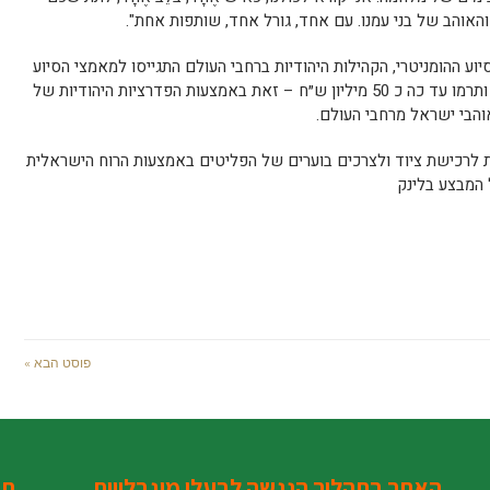
האוהב של בני עמנו. עם אחד, גורל אחד, שותפות אחת".
ע ההומניטרי, הקהילות היהודיות ברחבי העולם התגייסו למאמצי הסיוע
של הסוכנות היהודית למען יהודי אוקראינה ותרמו עד כה כ 50 מיליון ש״ח – זאת באמצעות הפדרציות היהודיות של
אוהבי ישראל מרחבי העולם.
ית לרכישת ציוד ולצרכים בוערים של הפליטים באמצעות הרוח הישראלית
 המבצע בלינק
פוסט הבא »
האתר בתהליך הנגשה לבעלי מוגבלויות
תג