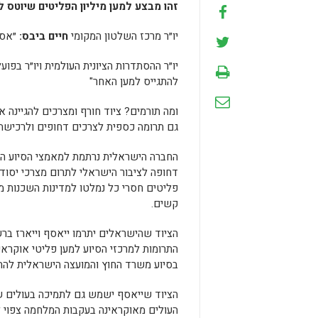
זהו מבצע למען מיליון הפליטים שיוטס 
יו״ר מרכז השלטון המקומי
חיים ביבס:
״אסו
יו״ר ההסתדרות הציונית העולמית ויו״ר בפו
להתגייס למען האחר"
ומה תורמים? ציוד חורף ומצרכים להגיינה א
גם תרומה כספית לצרכים דחופים ולרכישת
החברה הישראלית נרתמת למאמצי הסיוע ההו
דחופה לציבור הישראלי לתרום מצרכי יסוד 
פליטים חסרי כל נמלטו למדינות השכנות מ
קשים.
הציוד שהישראלים יתרמו ייאסף וייארז בר
התרומות למרכזי הסיוע למען פליטי אוקרא
בסיוע משרד החוץ והמועצה הישראלית להתנ
הציוד שייאסף ישמש גם לתמיכה בעולים שי
העולים מאוקראינה בעקבות המלחמה צפוי ל