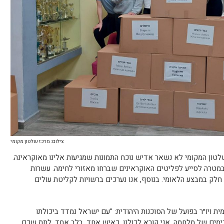
צילום: מרכז שלטון מקומי
לטון המקומי לא נשאר אדיש נוכח התמונות שמגיעות אלינו מאוקראינה.
 במטרה לסייע לפליטים האוקראינים שברחו מאזורי לחימה. עשרות
 חלק במבצע הלאומי. בנוסף, אנו נערכים ברשויות לקליטת עולים
ית ויו״ר בפועל של הסוכנות היהודית: "עם ישראל נמדד ביכולתו
ים של מלחמה. אני קורא לכולנו, כאיש אֶחָד, בלֵב אֶחָד, לתת שכם