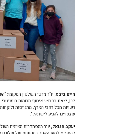
חיים ביבס,
יו"ר מרכז השלטון המקומי: "הש
לכן, יצאנו במבצע איסוף תרומות הומניטרי
רשויות מכל רחבי הארץ, מתגייסות ולוקחות
שצפויים להגיע לישראל".
יעקב חגואל,
יו״ר ההסתדרות הציונית העולמ
להתגייס למען האחר בתקופות של שלום ובימ