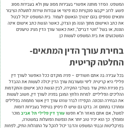
המשפט. הסדר מותנה אפשרי בעבירות מסוג עוון ולא בעבירות מסוג
פשע. לרוב ייקבעו סנקציות כמו פיצוי או עבודות שירות לתועלת הציבור
ותנאים נוספים בהם יצטרך הנאשם לעמוד. בית המשפט יכול לבטל
את כתב האישום מתוך הגנה מן הצדק, כאשר הגשת כתב אישום אינה
הוגנת, או בשל "זוטי דברים", זאת כאשר עורך הדין מציג טיעונים
המשכנעים את בית המשפט לעשות כן.
בחירת עורך הדין המתאים-
החלטה קריטית
בכל עבירה בה אתם חשודים – פניה מוקדם ככל האפשר לעורך דין
פלילי היא קריטית. ליווי ומעורבות עורך הדין יכולה לעשות את ההבדל
בין סגירת התיק עוד בשלבי החקירה, לבין הגשת כתב אישום והתקדמות
ההליכים הפליליים. למרות הלחץ המובן בפניה לעורך דין, חשוב לעשות
את הבחירה הנכונה. הקפידו לברר שזהו עורך דין אשר מתמחה בפלילים
ומתרכז בתחום זה. בדקו גם שיש לו ניסיון בטיפול בעבירות דומות.
למשל, אם אתם מאזור ת"א חפשו
עורך דין פלילי תל אביב
מוכר
ומומלץ. כך הוא יכיר טוב יותר את הנפשת הפועלות במשטרה,
בפרקליטות ובבתי המשפט והדבר יכול להקל על התנהלות התיק, לפחות