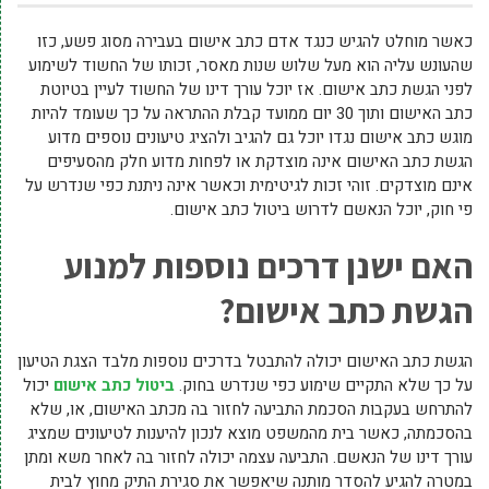
כאשר מוחלט להגיש כנגד אדם כתב אישום בעבירה מסוג פשע, כזו
שהעונש עליה הוא מעל שלוש שנות מאסר, זכותו של החשוד לשימוע
לפני הגשת כתב אישום. אז יוכל עורך דינו של החשוד לעיין בטיוטת
כתב האישום ותוך 30 יום ממועד קבלת ההתראה על כך שעומד להיות
מוגש כתב אישום נגדו יוכל גם להגיב ולהציג טיעונים נוספים מדוע
הגשת כתב האישום אינה מוצדקת או לפחות מדוע חלק מהסעיפים
אינם מוצדקים. זוהי זכות לגיטימית וכאשר אינה ניתנת כפי שנדרש על
פי חוק, יוכל הנאשם לדרוש ביטול כתב אישום.
האם ישנן דרכים נוספות למנוע
הגשת כתב אישום?
הגשת כתב האישום יכולה להתבטל בדרכים נוספות מלבד הצגת הטיעון
על כך שלא התקיים שימוע כפי שנדרש בחוק.
ביטול כתב אישום
יכול
להתרחש בעקבות הסכמת התביעה לחזור בה מכתב האישום, או, שלא
בהסכמתה, כאשר בית מהמשפט מוצא לנכון להיענות לטיעונים שמציג
עורך דינו של הנאשם. התביעה עצמה יכולה לחזור בה לאחר משא ומתן
במטרה להגיע להסדר מותנה שיאפשר את סגירת התיק מחוץ לבית