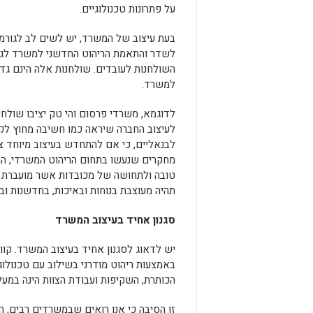
על פתרונות טכנולוגיים.
בעת עיצוב של המשרד, יש לשים לב לגורמי
לשדר והתאמת הריהוט החדשני למשרד לגוד
השולחנות לעובדים. שולחנות אלה הינם גדו
למשרד.
לדוגמא, משרדי פרסום והי טק יציבו שולחנ
לעיצוב החברה שיראה כמו חשיבה מחוץ לק
לבנאליים, כי אם להתחדש בעיצוב מיוחד צע
מחקרים שנעשו בתחום הריהוט המשרדי, הרא
טובה ולתחושה של מכובדות אשר מועברת 
תהיה מעוצבת בנוחות ובאיכות, בחדשנות ובגו
סגנון אחיד בעיצוב המשרד
יש לדאוג לסגנון אחיד בעיצוב המשרד. קוו
באמצעות ריהוט מודרני בשילוב עם טכנולוג
הכותרת, השקיפות ועבודת הצוות הינה במעל
זו הסיבה כי אנו רואים שבמשרדים רבים, ה