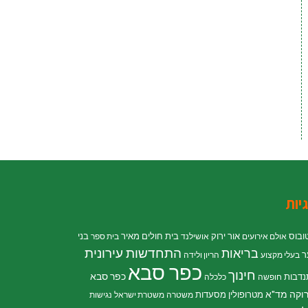
יות
ובוס
אור ירוק
בית חולים מאיר
בני
אולם אירועים
אושילנד
בית ספר
התחדשות עירונית
בריאות
ר
בעלי מקצוע
הריון ולידה
כפר סבא
חינוך
כפר סבא
נדבות
חופשה
כלכלה
וקה
מד"א
מטרופולין
מסעדות
משטרה
משטרת ישראל
נגישות