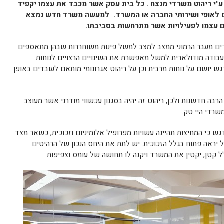
ע"י ריהוט משרדי מנצח . כל בית עסק אשר מכבד את עצמו יקפיד
 לאופי ושירותי החברה או המשרד. למעשה משרד חדש נמצא
 עצמו לפעילויות אשר מתרחשות בסביבתו.
 מעבר הרמוני ממצב למצב למשל פינות משוחררות שבהן מתאספים
 עבודה מודולארית למשל מאפשרת את השינויים הרצויים לנוחות
 יושם על נוחות מרבית וכן על ריהוט אגרונומי מותאם לעובדים באופן
בה חדשנות ולכן, ריהוט זה יהיה בסגנון עכשווי מודרני אשר מעוצב
משרדי היי טק.
 כי המחיצות תהיינה עשויות מפרופיל אלומיניום וזכוכית, כשאר מצד
 יראה פתוח בגלל הזכוכית. יש לתת את היחס הנכון של הרהיטים.
 קטן, יקטין את המשרד ויקנה לו תחושה של עומס וצפיפות.