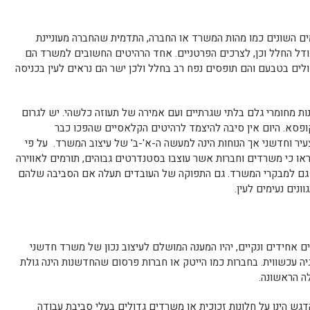
ם השונים כמו מהות המשרד או החברה, התדמית שהחברה מעוניינת
ל החלל וכן, לצרכים הפרטניים. אחד הרהיטים החשובים למשרד הם
לים בטבעם והם תופסים נפח רב בחלל ולכן ישר הם נראים לעין בכניסה
ות מחומרי גלם בלתי שגרתיים ועם אמירה של תעוזה כלשהי. יש לגרום
ופסא. היום אין סיבה להיצמד לרהיטים הקלאסיים שהפכו כבר
יר וחדשני אך הנוחות הינה למעשה ה-א'-ב' של עיצוב המשרד. על פי
ו כי משרדים וחברות אשר עוצבו בסטנדרטים גבוהים, תורמים לאווירה
גם למבקרי המשרד. גם התפוקה של העובדים תעלה אם הסביבה שלהם
ונים נעימים לעין.
ים אחידים ונקיים, יהיו המענה המושלם לעיצוב נכון של משרד חדשני
יה עכשווית. בחברות כמו הייטק או חברות פרסום שהחדשנות הינה גולת
ה הראשונה.
דגש הינו על חלונות זכוכית או משרדים גדולים בעלי סביבת עבודה