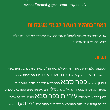
ליצירת קשר: Avihai.Zoomat@gmail.com
האתר בתהליך הנגשה לבעלי מוגבלויות
אנו עושים כל מאמץ להשלים את הנגשת האתר! במידה ונתקלת
בבעיה אנא פנה אלינו!
תגיות
אוטובוס
אור ירוק
בית חולים מאיר
בני נוער
אולם אירועים
אושילנד
בית ספר
בעלי
התחדשות עירונית
בריאות
התנדבות
מקצוע
הריון ולידה
חופשה
כפר סבא
חינוך
כפר סבא הירוקה
מד"א
מטרופולין
כלכלה
נדל"ן
מסעדות
נשים
סטודנטים
משטרה
משטרת ישראל
נגישות
ניצולי שואה
ספורט
עיריית כפר סבא
פורים
סרטן השד
צביקה צרפתי
עזרה ראשונה
רפי סער
קורונה
קיימות
ראש העיר רפי סער
קהילה
רחוב ויצמן
שיטור