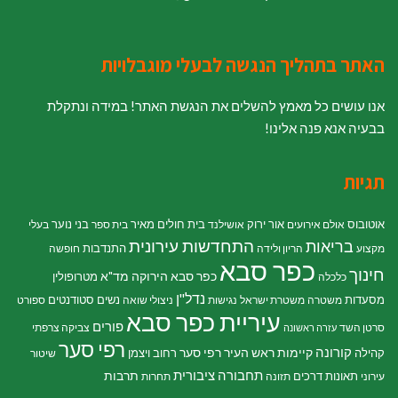
האתר בתהליך הנגשה לבעלי מוגבלויות
אנו עושים כל מאמץ להשלים את הנגשת האתר! במידה ונתקלת
בבעיה אנא פנה אלינו!
תגיות
אוטובוס
אור ירוק
בית חולים מאיר
בני נוער
אולם אירועים
אושילנד
בית ספר
בעלי
התחדשות עירונית
בריאות
התנדבות
מקצוע
הריון ולידה
חופשה
כפר סבא
חינוך
כפר סבא הירוקה
מד"א
מטרופולין
כלכלה
נדל"ן
מסעדות
נשים
סטודנטים
משטרה
משטרת ישראל
נגישות
ניצולי שואה
ספורט
עיריית כפר סבא
פורים
סרטן השד
צביקה צרפתי
עזרה ראשונה
רפי סער
קורונה
קיימות
ראש העיר רפי סער
קהילה
רחוב ויצמן
שיטור
תחבורה ציבורית
תרבות
תאונות דרכים
עירוני
תזונה
תחרות