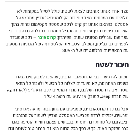
מצד אחד אנחנו אוהבים לצאת לשטח, כולל לטייל במקומות לא
סלולים עם המכונית. מצד שני רוב הקילומטראז' עדיין מתבצע על
אספלט. בהתאם אנחנו זקוקים לרכב שמספק מקסימום נוחות בתוך
העיר ובכבישים הבין-עירוניים ובמקביל מתמודד בהצלחה גם עם דרכי
עפר ועם שבילים מסוגים שונים. הפיתרון:
קרוסאובר
– רכב שמוגדר
לפעמים גם כג'יפון, ומשלב היטב את הפלטפורמה של מכוניות הנוסעים
עם המאפיינים הרלוונטיים של ה-SUV.
חיבור לשטח
חשוב להדגיש: רכבי הקרוסאובר הרבים, שהפכו למבוקשים מאוד
בשנים האחרונות, לא מיועדים לצלוח כל מכשול ולעבור כל תוואי
שטח. אם זו המטרה שלכם, המוצר המתאים לכם הוא ג'יפ (לאו דווקא
של חברת Jeep, כמובן) או SUV עם הנעה 4 על 4.
אבל גם כך הקרוסאוברים, שמגיעים עם גחון גבוה ומראה אגרסיבי
ומרשים, יכולים לרדת מכבישי האספלט ועדיין לשמור על התנהגות
יציבה וגם על נוחות רבה יחסית. בכבישים עצמם חוויית הנסיעה בהם
כבר מפנקת מאוד, כך שבסך הכל הרווח הוא גם חיבור טוב לשטח וגם