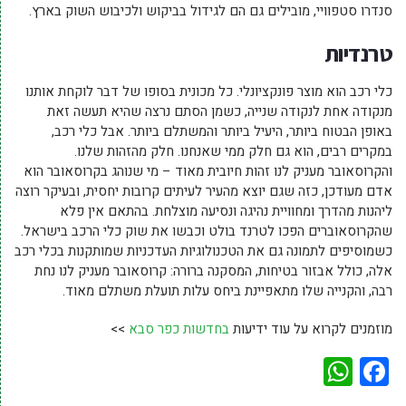
סנדרו סטפוויי, מובילים גם הם לגידול בביקוש ולכיבוש השוק בארץ.
טרנדיות
כלי רכב הוא מוצר פונקציונלי. כל מכונית בסופו של דבר לוקחת אותנו
מנקודה אחת לנקודה שנייה, כשמן הסתם נרצה שהיא תעשה זאת
באופן הבטוח ביותר, היעיל ביותר והמשתלם ביותר. אבל כלי רכב,
במקרים רבים, הוא גם חלק ממי שאנחנו. חלק מהזהות שלנו.
והקרוסאובר מעניק לנו זהות חיובית מאוד – מי שנוהג בקרוסאובר הוא
אדם מעודכן, כזה שגם יוצא מהעיר לעיתים קרובות יחסית, ובעיקר רוצה
ליהנות מהדרך ומחוויית נהיגה ונסיעה מוצלחת. בהתאם אין פלא
שהקרוסאוברים הפכו לטרנד בולט וכבשו את שוק כלי הרכב בישראל.
כשמוסיפים לתמונה גם את הטכנולוגיות העדכניות שמותקנות בכלי רכב
אלה, כולל אבזור בטיחות, המסקנה ברורה: קרוסאובר מעניק לנו נחת
רבה, והקנייה שלו מתאפיינת ביחס עלות תועלת משתלם מאוד.
מוזמנים לקרוא על עוד ידיעות
בחדשות כפר סבא
>>
WhatsApp
Facebook