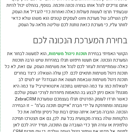
אתם צריכים לנהל אותו בצורה נכונה וחכמה. בנוסף, בהחלט יכול להיות
שבעתיד תרצו לעשות פעולות כאלה ואחרות כדי להגדיל את העסק.
לכן השילוב של מערכת crm לעסקים קטנים הוא משהו שלא כדאי
לוותר עליו, כי מערכת כזאת נותנת לכם שליטה מלאה על העסק.
בחירת המערכת הנכונה לכם
הקושי האמיתי בבחירת
תוכנת ניהול משימות
, הוא למעשה לבחור את
המערכת הנכונה. אם תעשו חיפוש תגלו במהירות שיש הרבה תוכנות
כאלה שמתיימרות לעזור לכם לנהל את משימות העסק. עם זאת, לא כל
תוכנת ניהול משימות תתאים לכם. לכן עולה השאלה: כיצד בוחרים
תוכנת ניהול משימות שבאמת תעשה את העבודה? יש לשים לב
לשאלות כמו: עד כמה השימוש בתוכנה אינטואיטיבי? עד כמה היא
מוגנת? והאם ניתן לבצע בה התאמות מיוחדות לצרכי העסק שלכם.
כאשר תרדו לעומק הפרטים תגלו בעצמכם שמערכת ZebraCRM
שנבנתה ומתוחזקת על ידי חברת "אייקום תוכנה בע"מ" – זו הבחירה
הנכונה. החברה מביאה איתה שנים רבות של ניסיון ומלווה את כל
הלקוחות שלה בצורה מקצועית בכל עת. לכן, גם אם תצטרכו תמיכה
טלפונית או עזרה תוך כדי העובדה עם התוכנה, תמיד יהיה לכם לאן
לפנות. אל תדחו את שיפור ניהול העסק שלכם, כי עם תוכנת CRM