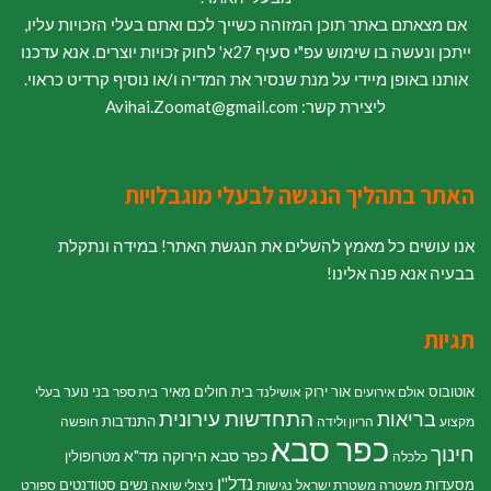
אם מצאתם באתר תוכן המזוהה כשייך לכם ואתם בעלי הזכויות עליו,
ייתכן ונעשה בו שימוש עפ"י סעיף 27א' לחוק זכויות יוצרים. אנא עדכנו
אותנו באופן מיידי על מנת שנסיר את המדיה ו/או נוסיף קרדיט כראוי.
ליצירת קשר: Avihai.Zoomat@gmail.com
האתר בתהליך הנגשה לבעלי מוגבלויות
אנו עושים כל מאמץ להשלים את הנגשת האתר! במידה ונתקלת
בבעיה אנא פנה אלינו!
תגיות
אוטובוס
אור ירוק
בית חולים מאיר
בני נוער
אולם אירועים
אושילנד
בית ספר
בעלי
התחדשות עירונית
בריאות
התנדבות
מקצוע
הריון ולידה
חופשה
כפר סבא
חינוך
כפר סבא הירוקה
מד"א
מטרופולין
כלכלה
נדל"ן
מסעדות
נשים
סטודנטים
משטרה
משטרת ישראל
נגישות
ניצולי שואה
ספורט