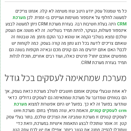
כל מי שמנהל עסק יודע היטב שזו משימה לא קלה. אנחנו צריכים
למעשה לחלוף על אינספור משימות ועניינים בו-זמנית. לכן
מערכת
CRM
הינה בעלת חשיבות רבה. בעזרת מערכת CRM ניתן למעשה לבצע
אינספור פעולות, ובעיקר, להיות תמיד בשליטה. זה לא משנה אם העסק
שלכם נמצא בשלבי הקמה או שהוא כבר הוקם מזמן. מה שבטוח זה
שאתם צריכים לדעת בכל רגע נתון מה קורה בעסק. כמה לקוחות יש
לכם? האם אתם יודעים מה הם קונים מכם ובאיזה תקופות בשנה הם
מחפשים אתכם יותר? פרטים כאלה, ועוד רבים אחרים, תוכלו לגלות
תמיד בעזרת מערכת CRM.
מערכת שמתאימה לעסקים בכל גודל
לא אחת שבעלי עסקים אומנם חושבים לשלב מערכת כזאת בעסק, אך
הם בטוחים שמדובר על מערכת שמתאימה גם לעסקים גדולים. כדאי
שתדעו: בפועל זה לא כך. בפועל יש היום אפשרות למצוא
מערכת
crm
לעסקים קטנים
, והאמת היא, שזה מומלץ בחום. מערכת crm
לעסקים קטנים זו מערכת שמבינה את הצרכים שלכם, בתור בעלי עסק
קטן. זה אומר שתוכלו לבצע התאמות אישיות במערכת, וזאת כדי
שתוכלו להפיק ממנה את הטוב ביותר. אפילו אם יש לכם עסק קטן,