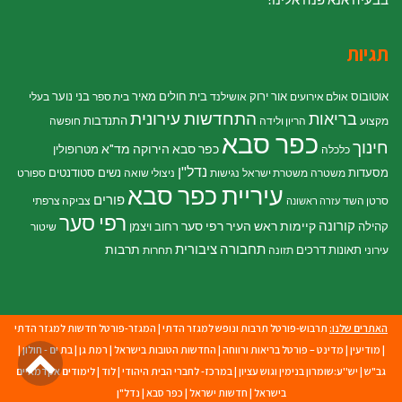
תגיות
אוטובוס
אור ירוק
בית חולים מאיר
בני נוער
אולם אירועים
אושילנד
בית ספר
בעלי
התחדשות עירונית
בריאות
התנדבות
מקצוע
הריון ולידה
חופשה
כפר סבא
חינוך
כפר סבא הירוקה
מד"א
מטרופולין
כלכלה
נדל"ן
מסעדות
נשים
סטודנטים
משטרה
משטרת ישראל
נגישות
ניצולי שואה
ספורט
עיריית כפר סבא
פורים
סרטן השד
צביקה צרפתי
עזרה ראשונה
רפי סער
קורונה
קיימות
ראש העיר רפי סער
קהילה
רחוב ויצמן
שיטור
תחבורה ציבורית
תרבות
תאונות דרכים
עירוני
תזונה
תחרות
האתרים שלנו:
תרבוש-פורטל תרבות ונופש למגזר הדתי
|
המגזר-פורטל חדשות למגזר הדתי
גל
|
מודיעין
|
מדינט – פורטל בריאות ורווחה
|
החדשות הטובות בישראל
|
רמת גן
|
בת ים - חולון
|
גב"ש
|
יש''ע:שומרון בנימין וגוש עציון
|
במרכז- לחברי הבית היהודי
|
לוד
|
לימודים אקדמאיים
לר
בישראל
|
חדשות ישראל
|
כפר סבא
|
נדל"ן