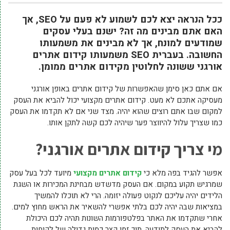
ככל הנראה יצא לכם לשמוע לא פעם על SEO, אך
האם אתם מבינים מה זה? ישנם בעלי עסקים
שמודעים למונח, אך לא מבינים את משמעותו
החשובה. בעברית SEO משמעותו קידום אתרים
אורגני ששונה לחלוטין מקידום אתרים ממומן.
אם אתם כאן סימן שהאפשרות של קידום אתרים באופן אורגני
מעסיקה אתכם לא מעט. קידום אתרים מקצועי יכול להביא את העסק
למקום שבו אתם רוצים שהוא יהיה. מצד שני אם לא תקדמו את העסק
כמו שצריך עלול להיווצר פער שיהיה לכם קשה לתקן אותו.
מי צריך קידום אתרים אורגני?
אפשר להגיד בפה מלא כי
קידום אתרים מקצועי
מיועד לכל בעל עסק
שמרגיש תקוע במקום. אם העסק מדשדש מבחינת המכירות או השגת
הלידים יהיה עליכם לנקוט פעולה יזומה. הרי לא תוכלו להמשיך
במציאות שבה יהיה לכם בלתי אפשרי להשאיר את הראש מחוץ למים.
אחרי שתקדמו את האתר בפלטפורמות השונות תהיה לכם היכולת
להביא את העסק לתודעה. תוך זמן קצר כמות גדולה של לקוחות